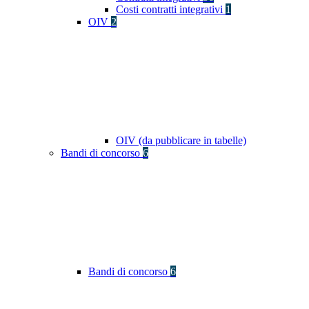
Costi contratti integrativi
1
OIV
2
OIV (da pubblicare in tabelle)
Bandi di concorso
6
Bandi di concorso
6