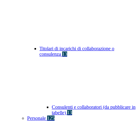
Titolari di incarichi di collaborazione o
consulenza
13
Consulenti e collaboratori (da pubblicare in
tabelle)
13
Personale
125