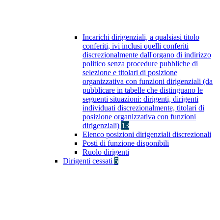
Incarichi dirigenziali, a qualsiasi titolo
conferiti, ivi inclusi quelli conferiti
discrezionalmente dall'organo di indirizzo
politico senza procedure pubbliche di
selezione e titolari di posizione
organizzativa con funzioni dirigenziali (da
pubblicare in tabelle che distinguano le
seguenti situazioni: dirigenti, dirigenti
individuati discrezionalmente, titolari di
posizione organizzativa con funzioni
dirigenziali)
13
Elenco posizioni dirigenziali discrezionali
Posti di funzione disponibili
Ruolo dirigenti
Dirigenti cessati
5