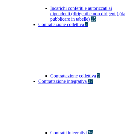
Incarichi conferiti e autorizzati ai
dipendenti (dirigenti e non dirigenti) (da
pubblicare in tabelle)
15
Contrattazione collettiva
2
Contrattazione collettiva
2
Contrattazione integrativa
37
Contratti integrativi
36