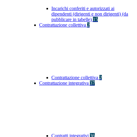
Incarichi conferiti e autorizzati ai
dipendenti (dirigenti e non dirigenti) (da
pubblicare in tabelle)
15
Contrattazione collettiva
2
Contrattazione collettiva
2
Contrattazione integrativa
37
Contratti integrativi
36