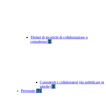
Titolari di incarichi di collaborazione o
consulenza
13
Consulenti e collaboratori (da pubblicare in
tabelle)
13
Personale
125