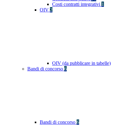
Costi contratti integrativi
1
OIV
2
OIV (da pubblicare in tabelle)
Bandi di concorso
6
Bandi di concorso
6