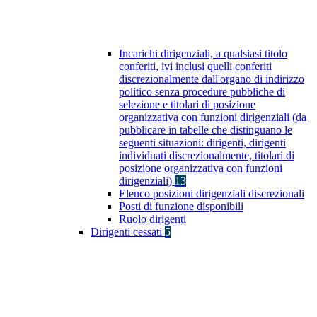
Incarichi dirigenziali, a qualsiasi titolo
conferiti, ivi inclusi quelli conferiti
discrezionalmente dall'organo di indirizzo
politico senza procedure pubbliche di
selezione e titolari di posizione
organizzativa con funzioni dirigenziali (da
pubblicare in tabelle che distinguano le
seguenti situazioni: dirigenti, dirigenti
individuati discrezionalmente, titolari di
posizione organizzativa con funzioni
dirigenziali)
13
Elenco posizioni dirigenziali discrezionali
Posti di funzione disponibili
Ruolo dirigenti
Dirigenti cessati
5