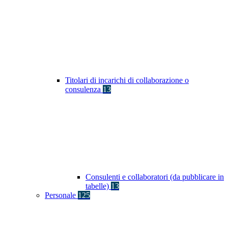
Titolari di incarichi di collaborazione o
consulenza
13
Consulenti e collaboratori (da pubblicare in
tabelle)
13
Personale
125