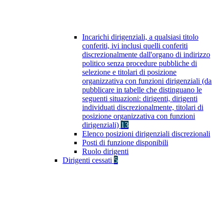
Incarichi dirigenziali, a qualsiasi titolo
conferiti, ivi inclusi quelli conferiti
discrezionalmente dall'organo di indirizzo
politico senza procedure pubbliche di
selezione e titolari di posizione
organizzativa con funzioni dirigenziali (da
pubblicare in tabelle che distinguano le
seguenti situazioni: dirigenti, dirigenti
individuati discrezionalmente, titolari di
posizione organizzativa con funzioni
dirigenziali)
13
Elenco posizioni dirigenziali discrezionali
Posti di funzione disponibili
Ruolo dirigenti
Dirigenti cessati
5