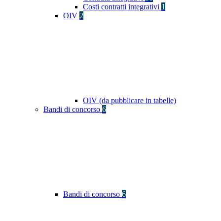
Costi contratti integrativi
1
OIV
2
OIV (da pubblicare in tabelle)
Bandi di concorso
6
Bandi di concorso
6