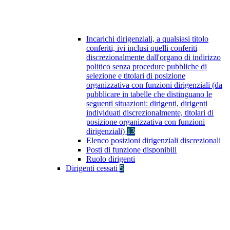
Incarichi dirigenziali, a qualsiasi titolo
conferiti, ivi inclusi quelli conferiti
discrezionalmente dall'organo di indirizzo
politico senza procedure pubbliche di
selezione e titolari di posizione
organizzativa con funzioni dirigenziali (da
pubblicare in tabelle che distinguano le
seguenti situazioni: dirigenti, dirigenti
individuati discrezionalmente, titolari di
posizione organizzativa con funzioni
dirigenziali)
13
Elenco posizioni dirigenziali discrezionali
Posti di funzione disponibili
Ruolo dirigenti
Dirigenti cessati
5