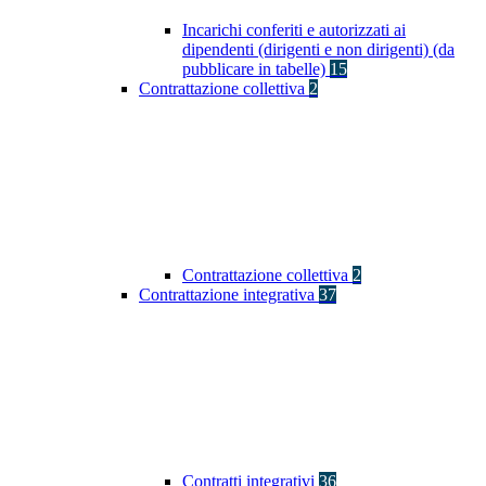
Incarichi conferiti e autorizzati ai
dipendenti (dirigenti e non dirigenti) (da
pubblicare in tabelle)
15
Contrattazione collettiva
2
Contrattazione collettiva
2
Contrattazione integrativa
37
Contratti integrativi
36