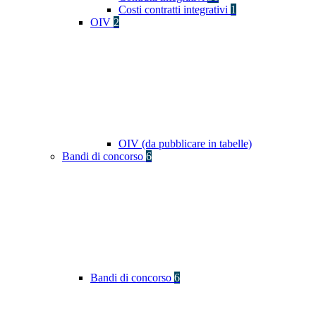
Costi contratti integrativi
1
OIV
2
OIV (da pubblicare in tabelle)
Bandi di concorso
6
Bandi di concorso
6