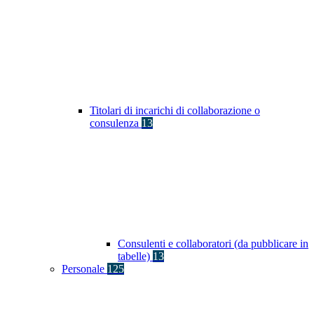
Titolari di incarichi di collaborazione o
consulenza
13
Consulenti e collaboratori (da pubblicare in
tabelle)
13
Personale
125