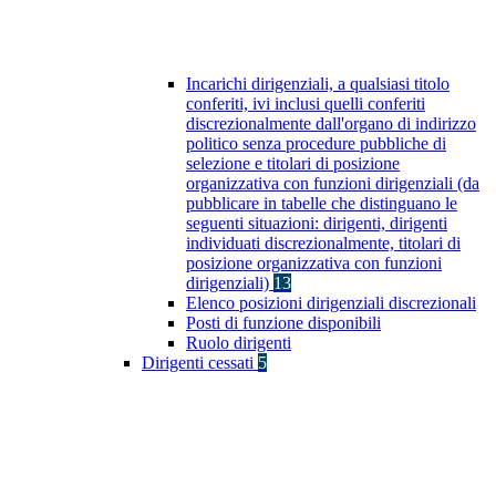
Incarichi dirigenziali, a qualsiasi titolo
conferiti, ivi inclusi quelli conferiti
discrezionalmente dall'organo di indirizzo
politico senza procedure pubbliche di
selezione e titolari di posizione
organizzativa con funzioni dirigenziali (da
pubblicare in tabelle che distinguano le
seguenti situazioni: dirigenti, dirigenti
individuati discrezionalmente, titolari di
posizione organizzativa con funzioni
dirigenziali)
13
Elenco posizioni dirigenziali discrezionali
Posti di funzione disponibili
Ruolo dirigenti
Dirigenti cessati
5