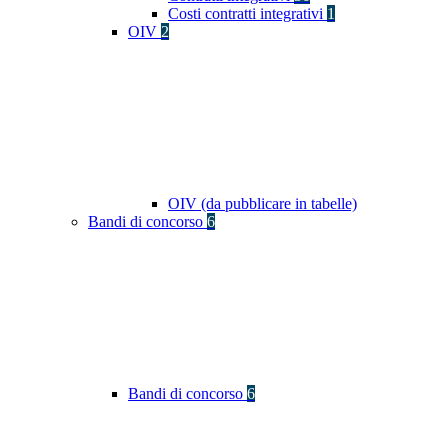
Costi contratti integrativi
1
OIV
2
OIV (da pubblicare in tabelle)
Bandi di concorso
6
Bandi di concorso
6