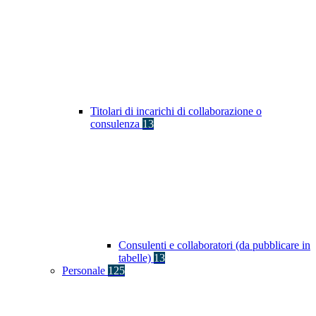
Titolari di incarichi di collaborazione o
consulenza
13
Consulenti e collaboratori (da pubblicare in
tabelle)
13
Personale
125