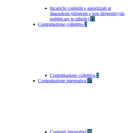
Incarichi conferiti e autorizzati ai
dipendenti (dirigenti e non dirigenti) (da
pubblicare in tabelle)
15
Contrattazione collettiva
2
Contrattazione collettiva
2
Contrattazione integrativa
37
Contratti integrativi
36