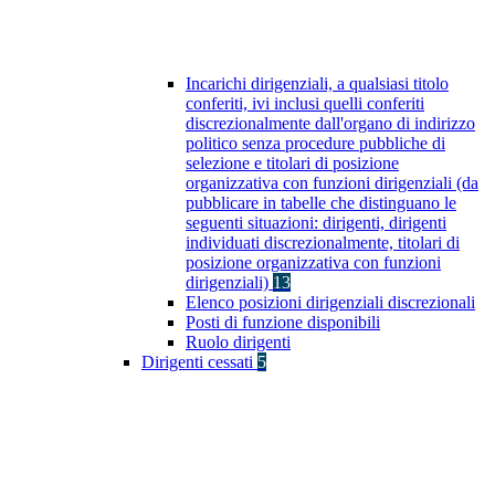
Incarichi dirigenziali, a qualsiasi titolo
conferiti, ivi inclusi quelli conferiti
discrezionalmente dall'organo di indirizzo
politico senza procedure pubbliche di
selezione e titolari di posizione
organizzativa con funzioni dirigenziali (da
pubblicare in tabelle che distinguano le
seguenti situazioni: dirigenti, dirigenti
individuati discrezionalmente, titolari di
posizione organizzativa con funzioni
dirigenziali)
13
Elenco posizioni dirigenziali discrezionali
Posti di funzione disponibili
Ruolo dirigenti
Dirigenti cessati
5