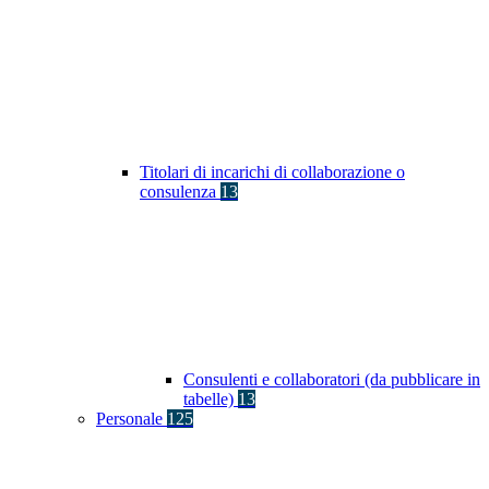
Titolari di incarichi di collaborazione o
consulenza
13
Consulenti e collaboratori (da pubblicare in
tabelle)
13
Personale
125