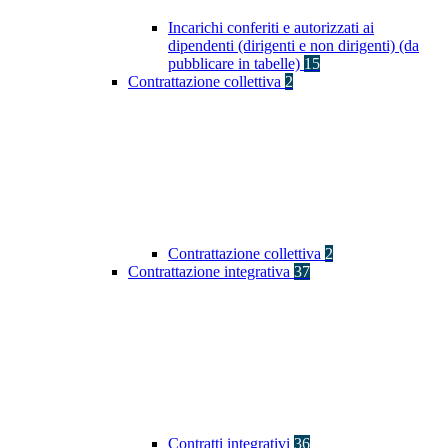
Incarichi conferiti e autorizzati ai
dipendenti (dirigenti e non dirigenti) (da
pubblicare in tabelle)
15
Contrattazione collettiva
2
Contrattazione collettiva
2
Contrattazione integrativa
37
Contratti integrativi
36