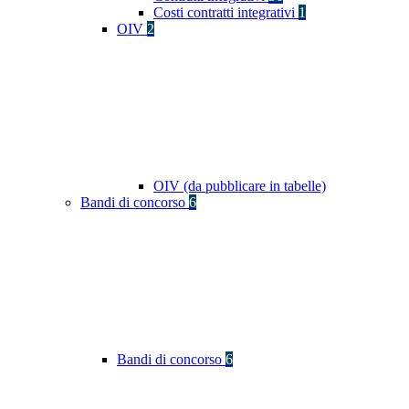
Costi contratti integrativi
1
OIV
2
OIV (da pubblicare in tabelle)
Bandi di concorso
6
Bandi di concorso
6