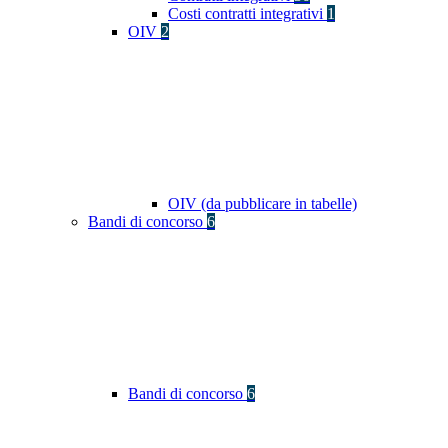
Costi contratti integrativi
1
OIV
2
OIV (da pubblicare in tabelle)
Bandi di concorso
6
Bandi di concorso
6