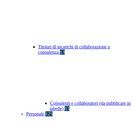
Titolari di incarichi di collaborazione o
consulenza
13
Consulenti e collaboratori (da pubblicare in
tabelle)
13
Personale
125