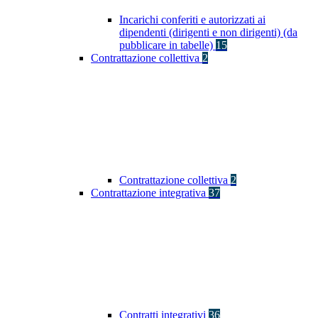
Incarichi conferiti e autorizzati ai
dipendenti (dirigenti e non dirigenti) (da
pubblicare in tabelle)
15
Contrattazione collettiva
2
Contrattazione collettiva
2
Contrattazione integrativa
37
Contratti integrativi
36