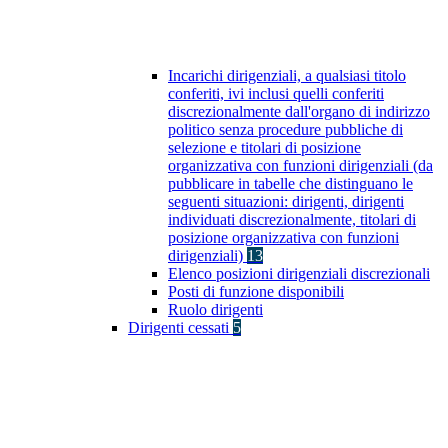
Incarichi dirigenziali, a qualsiasi titolo
conferiti, ivi inclusi quelli conferiti
discrezionalmente dall'organo di indirizzo
politico senza procedure pubbliche di
selezione e titolari di posizione
organizzativa con funzioni dirigenziali (da
pubblicare in tabelle che distinguano le
seguenti situazioni: dirigenti, dirigenti
individuati discrezionalmente, titolari di
posizione organizzativa con funzioni
dirigenziali)
13
Elenco posizioni dirigenziali discrezionali
Posti di funzione disponibili
Ruolo dirigenti
Dirigenti cessati
5