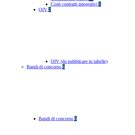
Costi contratti integrativi
1
OIV
2
OIV (da pubblicare in tabelle)
Bandi di concorso
6
Bandi di concorso
6