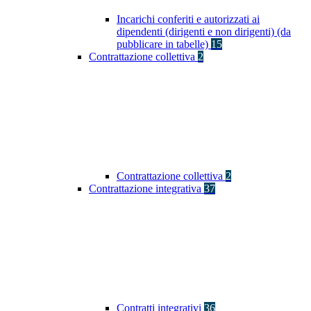
Incarichi conferiti e autorizzati ai
dipendenti (dirigenti e non dirigenti) (da
pubblicare in tabelle)
15
Contrattazione collettiva
2
Contrattazione collettiva
2
Contrattazione integrativa
37
Contratti integrativi
36