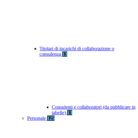
Titolari di incarichi di collaborazione o
consulenza
13
Consulenti e collaboratori (da pubblicare in
tabelle)
13
Personale
125