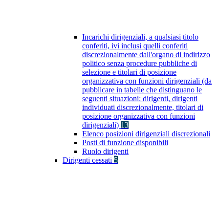
Incarichi dirigenziali, a qualsiasi titolo
conferiti, ivi inclusi quelli conferiti
discrezionalmente dall'organo di indirizzo
politico senza procedure pubbliche di
selezione e titolari di posizione
organizzativa con funzioni dirigenziali (da
pubblicare in tabelle che distinguano le
seguenti situazioni: dirigenti, dirigenti
individuati discrezionalmente, titolari di
posizione organizzativa con funzioni
dirigenziali)
13
Elenco posizioni dirigenziali discrezionali
Posti di funzione disponibili
Ruolo dirigenti
Dirigenti cessati
5