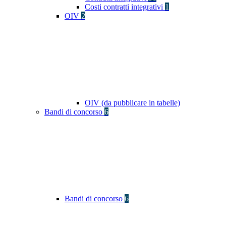
Costi contratti integrativi
1
OIV
2
OIV (da pubblicare in tabelle)
Bandi di concorso
6
Bandi di concorso
6