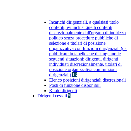
Incarichi dirigenziali, a qualsiasi titolo
conferiti, ivi inclusi quelli conferiti
discrezionalmente dall'organo di indirizzo
politico senza procedure pubbliche di
selezione e titolari di posizione
organizzativa con funzioni dirigenziali (da
pubblicare in tabelle che distinguano le
seguenti situazioni: dirigenti, dirigenti
individuati discrezionalmente, titolari di
posizione organizzativa con funzioni
dirigenziali)
13
Elenco posizioni dirigenziali discrezionali
Posti di funzione disponibili
Ruolo dirigenti
Dirigenti cessati
5