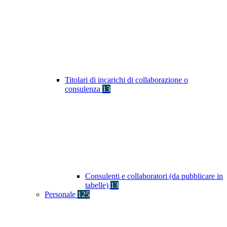
Titolari di incarichi di collaborazione o
consulenza
13
Consulenti e collaboratori (da pubblicare in
tabelle)
13
Personale
125