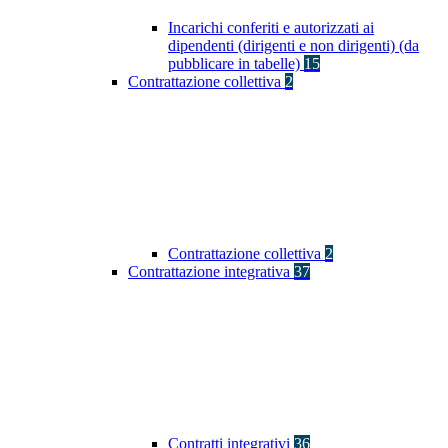
Incarichi conferiti e autorizzati ai
dipendenti (dirigenti e non dirigenti) (da
pubblicare in tabelle)
15
Contrattazione collettiva
2
Contrattazione collettiva
2
Contrattazione integrativa
37
Contratti integrativi
36