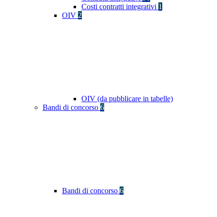
Costi contratti integrativi
1
OIV
2
OIV (da pubblicare in tabelle)
Bandi di concorso
6
Bandi di concorso
6