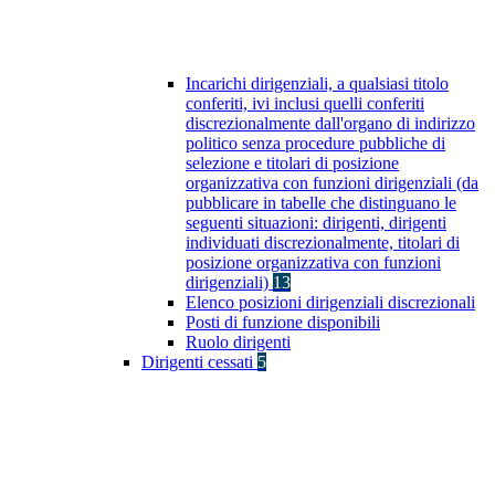
Incarichi dirigenziali, a qualsiasi titolo
conferiti, ivi inclusi quelli conferiti
discrezionalmente dall'organo di indirizzo
politico senza procedure pubbliche di
selezione e titolari di posizione
organizzativa con funzioni dirigenziali (da
pubblicare in tabelle che distinguano le
seguenti situazioni: dirigenti, dirigenti
individuati discrezionalmente, titolari di
posizione organizzativa con funzioni
dirigenziali)
13
Elenco posizioni dirigenziali discrezionali
Posti di funzione disponibili
Ruolo dirigenti
Dirigenti cessati
5