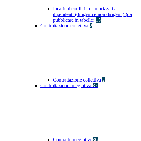
Incarichi conferiti e autorizzati ai
dipendenti (dirigenti e non dirigenti) (da
pubblicare in tabelle)
15
Contrattazione collettiva
2
Contrattazione collettiva
2
Contrattazione integrativa
37
Contratti integrativi
36