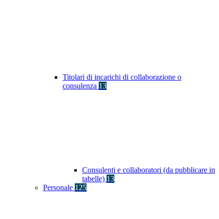
Titolari di incarichi di collaborazione o
consulenza
13
Consulenti e collaboratori (da pubblicare in
tabelle)
13
Personale
125