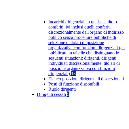
Incarichi dirigenziali, a qualsiasi titolo
conferiti, ivi inclusi quelli conferiti
discrezionalmente dall'organo di indirizzo
politico senza procedure pubbliche di
selezione e titolari di posizione
organizzativa con funzioni dirigenziali (da
pubblicare in tabelle che distinguano le
seguenti situazioni: dirigenti, dirigenti
individuati discrezionalmente, titolari di
posizione organizzativa con funzioni
dirigenziali)
13
Elenco posizioni dirigenziali discrezionali
Posti di funzione disponibili
Ruolo dirigenti
Dirigenti cessati
5