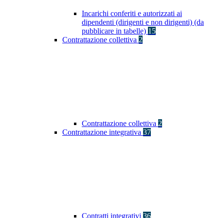
Incarichi conferiti e autorizzati ai
dipendenti (dirigenti e non dirigenti) (da
pubblicare in tabelle)
15
Contrattazione collettiva
2
Contrattazione collettiva
2
Contrattazione integrativa
37
Contratti integrativi
36