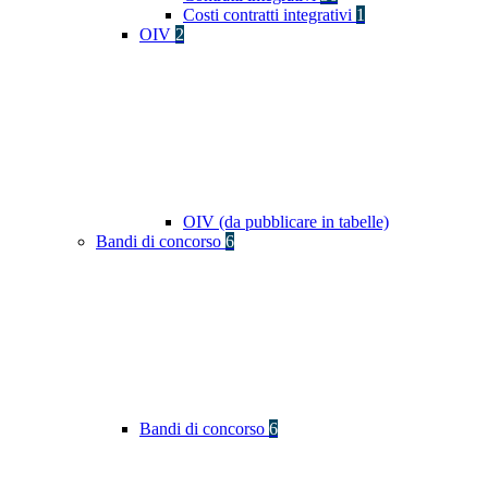
Costi contratti integrativi
1
OIV
2
OIV (da pubblicare in tabelle)
Bandi di concorso
6
Bandi di concorso
6