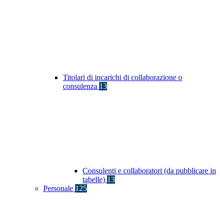
Titolari di incarichi di collaborazione o
consulenza
13
Consulenti e collaboratori (da pubblicare in
tabelle)
13
Personale
125