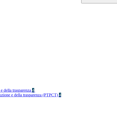
 e della trasparenza
4
rruzione e della trasparenza (PTPCT)
4