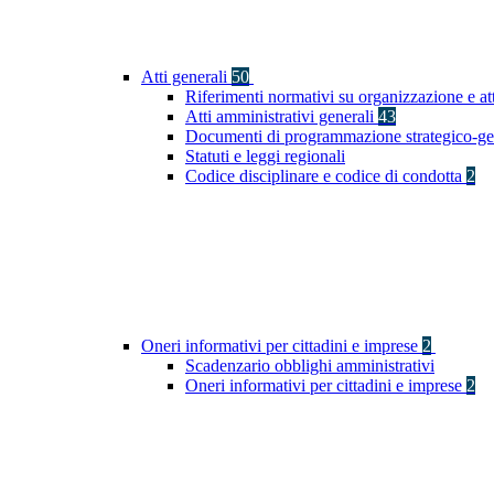
Atti generali
50
Riferimenti normativi su organizzazione e at
Atti amministrativi generali
43
Documenti di programmazione strategico-ge
Statuti e leggi regionali
Codice disciplinare e codice di condotta
2
Oneri informativi per cittadini e imprese
2
Scadenzario obblighi amministrativi
Oneri informativi per cittadini e imprese
2