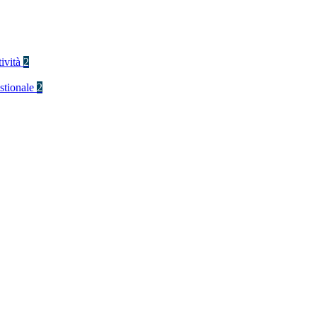
tività
2
stionale
2