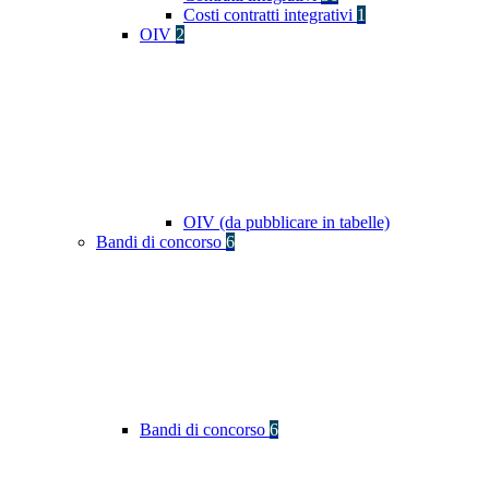
Costi contratti integrativi
1
OIV
2
OIV (da pubblicare in tabelle)
Bandi di concorso
6
Bandi di concorso
6