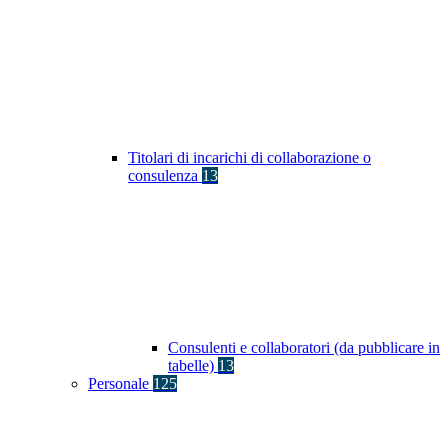
Titolari di incarichi di collaborazione o
consulenza
13
Consulenti e collaboratori (da pubblicare in
tabelle)
13
Personale
125