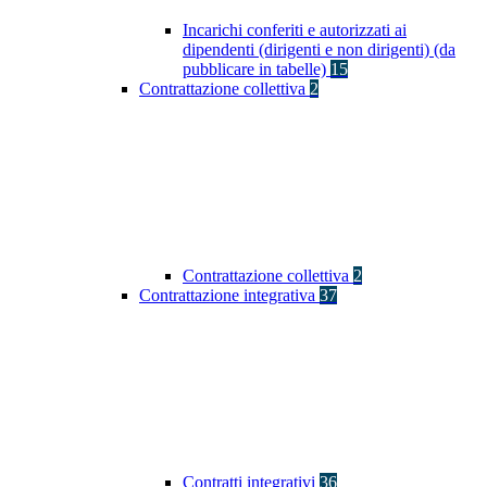
Incarichi conferiti e autorizzati ai
dipendenti (dirigenti e non dirigenti) (da
pubblicare in tabelle)
15
Contrattazione collettiva
2
Contrattazione collettiva
2
Contrattazione integrativa
37
Contratti integrativi
36