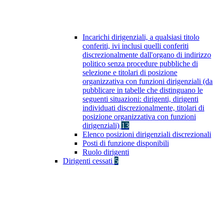
Incarichi dirigenziali, a qualsiasi titolo
conferiti, ivi inclusi quelli conferiti
discrezionalmente dall'organo di indirizzo
politico senza procedure pubbliche di
selezione e titolari di posizione
organizzativa con funzioni dirigenziali (da
pubblicare in tabelle che distinguano le
seguenti situazioni: dirigenti, dirigenti
individuati discrezionalmente, titolari di
posizione organizzativa con funzioni
dirigenziali)
13
Elenco posizioni dirigenziali discrezionali
Posti di funzione disponibili
Ruolo dirigenti
Dirigenti cessati
5