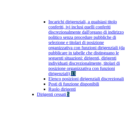
Incarichi dirigenziali, a qualsiasi titolo
conferiti, ivi inclusi quelli conferiti
discrezionalmente dall'organo di indirizzo
politico senza procedure pubbliche di
selezione e titolari di posizione
organizzativa con funzioni dirigenziali (da
pubblicare in tabelle che distinguano le
seguenti situazioni: dirigenti, dirigenti
individuati discrezionalmente, titolari di
posizione organizzativa con funzioni
dirigenziali)
13
Elenco posizioni dirigenziali discrezionali
Posti di funzione disponibili
Ruolo dirigenti
Dirigenti cessati
5