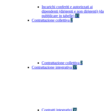
Incarichi conferiti e autorizzati ai
dipendenti (dirigenti e non dirigenti) (da
pubblicare in tabelle)
15
Contrattazione collettiva
2
Contrattazione collettiva
2
Contrattazione integrativa
37
Contratti integrativi
36