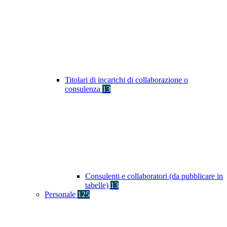
Titolari di incarichi di collaborazione o
consulenza
13
Consulenti e collaboratori (da pubblicare in
tabelle)
13
Personale
125