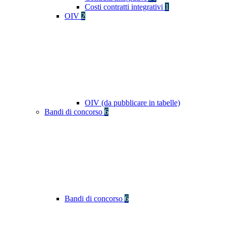
Costi contratti integrativi
1
OIV
2
OIV (da pubblicare in tabelle)
Bandi di concorso
6
Bandi di concorso
6