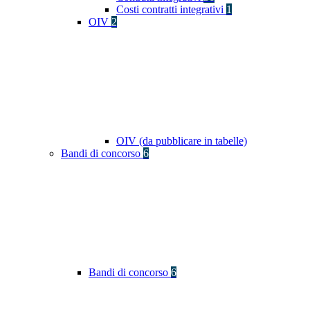
Costi contratti integrativi
1
OIV
2
OIV (da pubblicare in tabelle)
Bandi di concorso
6
Bandi di concorso
6