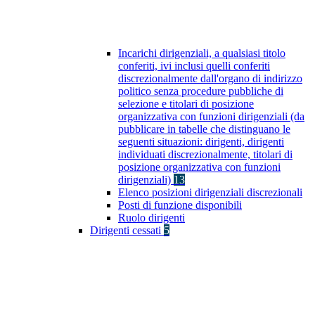
Incarichi dirigenziali, a qualsiasi titolo
conferiti, ivi inclusi quelli conferiti
discrezionalmente dall'organo di indirizzo
politico senza procedure pubbliche di
selezione e titolari di posizione
organizzativa con funzioni dirigenziali (da
pubblicare in tabelle che distinguano le
seguenti situazioni: dirigenti, dirigenti
individuati discrezionalmente, titolari di
posizione organizzativa con funzioni
dirigenziali)
13
Elenco posizioni dirigenziali discrezionali
Posti di funzione disponibili
Ruolo dirigenti
Dirigenti cessati
5