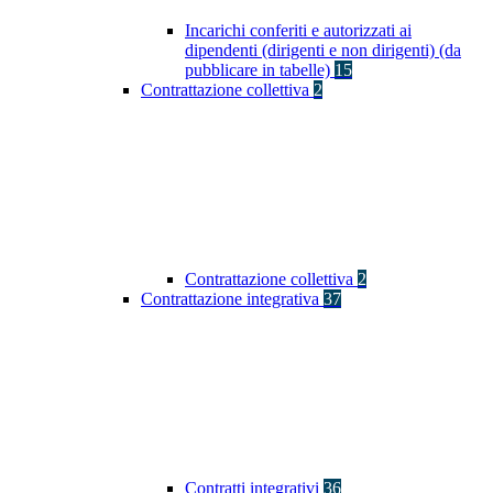
Incarichi conferiti e autorizzati ai
dipendenti (dirigenti e non dirigenti) (da
pubblicare in tabelle)
15
Contrattazione collettiva
2
Contrattazione collettiva
2
Contrattazione integrativa
37
Contratti integrativi
36