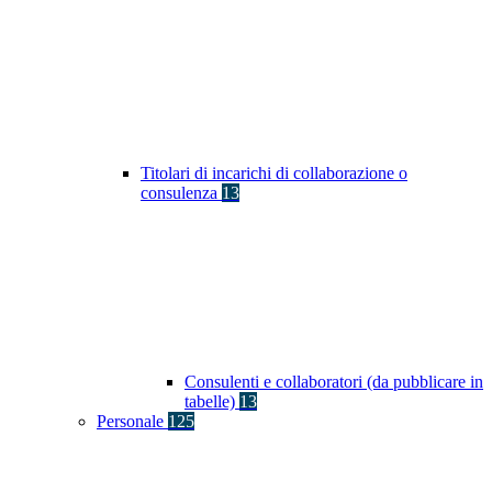
Titolari di incarichi di collaborazione o
consulenza
13
Consulenti e collaboratori (da pubblicare in
tabelle)
13
Personale
125