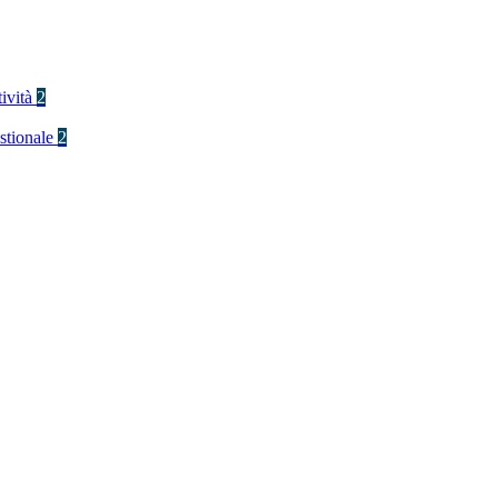
tività
2
stionale
2