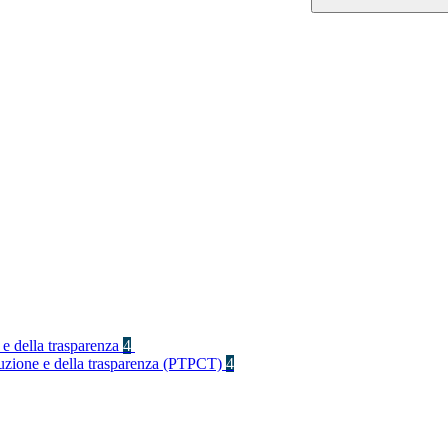
 e della trasparenza
4
rruzione e della trasparenza (PTPCT)
4