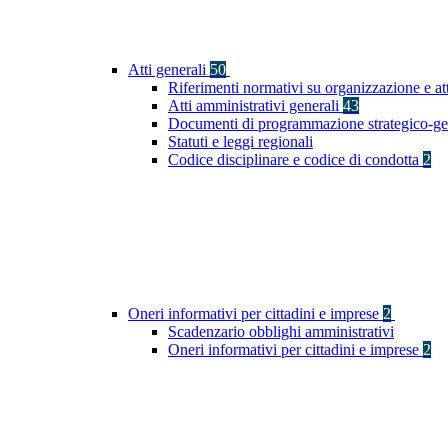
Atti generali
50
Riferimenti normativi su organizzazione e at
Atti amministrativi generali
43
Documenti di programmazione strategico-ge
Statuti e leggi regionali
Codice disciplinare e codice di condotta
2
Oneri informativi per cittadini e imprese
2
Scadenzario obblighi amministrativi
Oneri informativi per cittadini e imprese
2