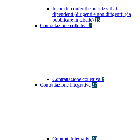
Incarichi conferiti e autorizzati ai
dipendenti (dirigenti e non dirigenti) (da
pubblicare in tabelle)
15
Contrattazione collettiva
2
Contrattazione collettiva
2
Contrattazione integrativa
37
Contratti integrativi
36