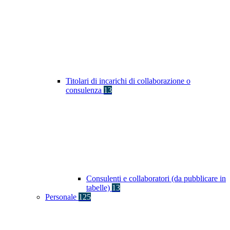
Titolari di incarichi di collaborazione o
consulenza
13
Consulenti e collaboratori (da pubblicare in
tabelle)
13
Personale
125