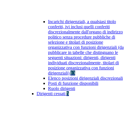
Incarichi dirigenziali, a qualsiasi titolo
conferiti, ivi inclusi quelli conferiti
discrezionalmente dall'organo di indirizzo
politico senza procedure pubbliche di
selezione e titolari di posizione
organizzativa con funzioni dirigenziali (da
pubblicare in tabelle che distinguano le
seguenti situazioni: dirigenti, dirigenti
individuati discrezionalmente, titolari di
posizione organizzativa con funzioni
dirigenziali)
13
Elenco posizioni dirigenziali discrezionali
Posti di funzione disponibili
Ruolo dirigenti
Dirigenti cessati
5