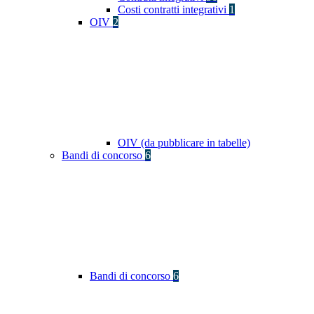
Costi contratti integrativi
1
OIV
2
OIV (da pubblicare in tabelle)
Bandi di concorso
6
Bandi di concorso
6