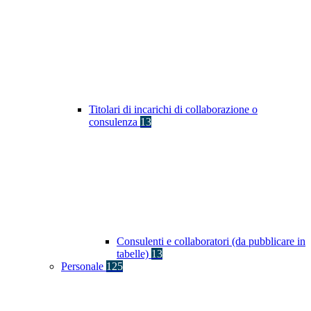
Titolari di incarichi di collaborazione o
consulenza
13
Consulenti e collaboratori (da pubblicare in
tabelle)
13
Personale
125