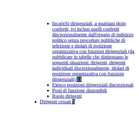
Incarichi dirigenziali, a qualsiasi titolo
conferiti, ivi inclusi quelli conferiti
discrezionalmente dall'organo di indirizzo
politico senza procedure pubbliche di
selezione e titolari di posizione
organizzativa con funzioni dirigenziali (da
pubblicare in tabelle che distinguano le
seguenti situazioni: dirigenti, dirigenti
individuati discrezionalmente, titolari di
posizione organizzativa con funzioni
dirigenziali)
13
Elenco posizioni dirigenziali discrezionali
Posti di funzione disponibili
Ruolo dirigenti
Dirigenti cessati
5