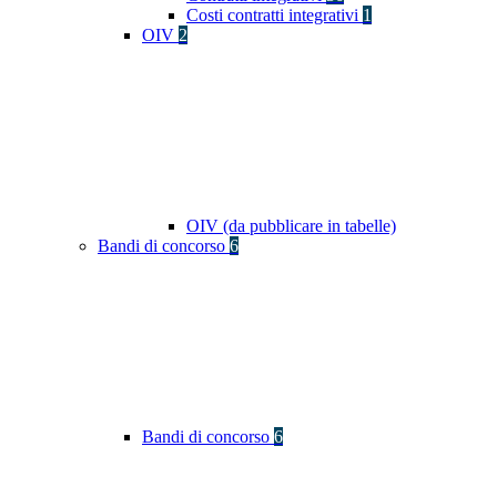
Costi contratti integrativi
1
OIV
2
OIV (da pubblicare in tabelle)
Bandi di concorso
6
Bandi di concorso
6