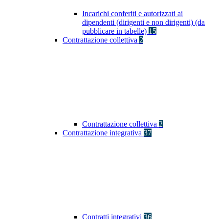
Incarichi conferiti e autorizzati ai
dipendenti (dirigenti e non dirigenti) (da
pubblicare in tabelle)
15
Contrattazione collettiva
2
Contrattazione collettiva
2
Contrattazione integrativa
37
Contratti integrativi
36