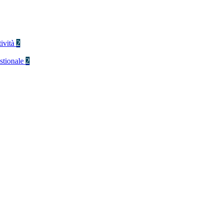
tività
2
stionale
2