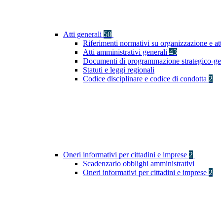
Atti generali
50
Riferimenti normativi su organizzazione e at
Atti amministrativi generali
43
Documenti di programmazione strategico-ge
Statuti e leggi regionali
Codice disciplinare e codice di condotta
2
Oneri informativi per cittadini e imprese
2
Scadenzario obblighi amministrativi
Oneri informativi per cittadini e imprese
2