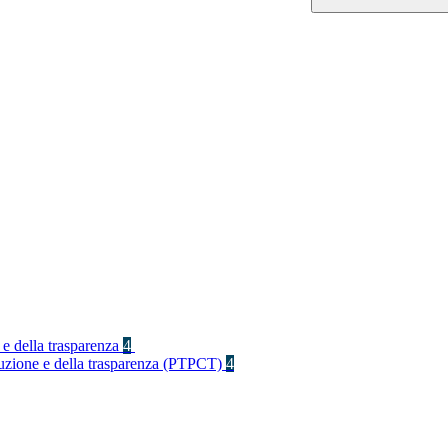
 e della trasparenza
4
rruzione e della trasparenza (PTPCT)
4