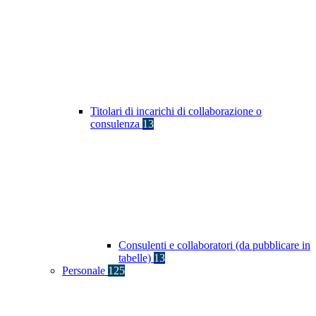
Titolari di incarichi di collaborazione o
consulenza
13
Consulenti e collaboratori (da pubblicare in
tabelle)
13
Personale
125