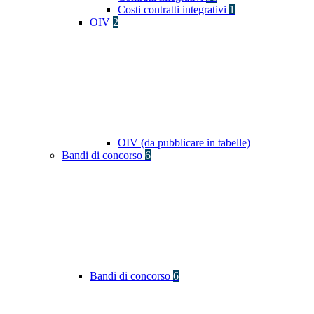
Costi contratti integrativi
1
OIV
2
OIV (da pubblicare in tabelle)
Bandi di concorso
6
Bandi di concorso
6