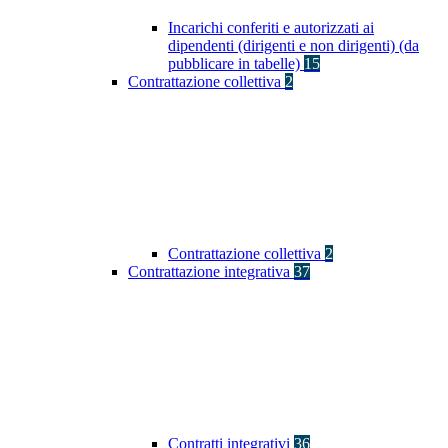
Incarichi conferiti e autorizzati ai
dipendenti (dirigenti e non dirigenti) (da
pubblicare in tabelle)
15
Contrattazione collettiva
2
Contrattazione collettiva
2
Contrattazione integrativa
37
Contratti integrativi
36