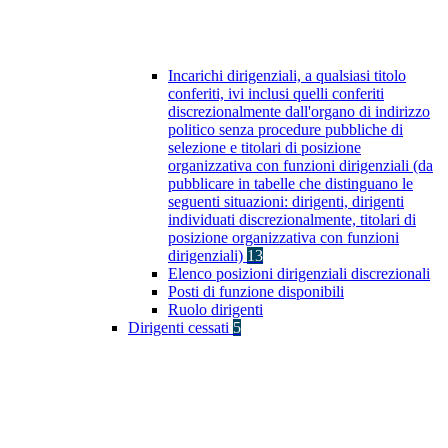
Incarichi dirigenziali, a qualsiasi titolo
conferiti, ivi inclusi quelli conferiti
discrezionalmente dall'organo di indirizzo
politico senza procedure pubbliche di
selezione e titolari di posizione
organizzativa con funzioni dirigenziali (da
pubblicare in tabelle che distinguano le
seguenti situazioni: dirigenti, dirigenti
individuati discrezionalmente, titolari di
posizione organizzativa con funzioni
dirigenziali)
13
Elenco posizioni dirigenziali discrezionali
Posti di funzione disponibili
Ruolo dirigenti
Dirigenti cessati
5