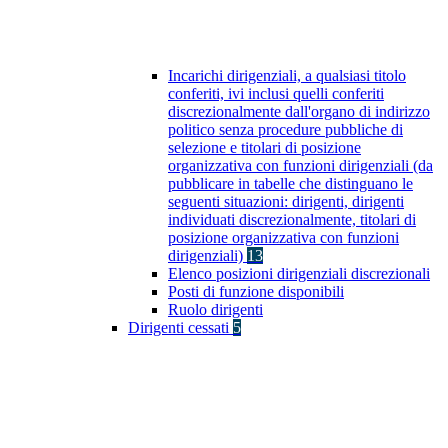
Incarichi dirigenziali, a qualsiasi titolo
conferiti, ivi inclusi quelli conferiti
discrezionalmente dall'organo di indirizzo
politico senza procedure pubbliche di
selezione e titolari di posizione
organizzativa con funzioni dirigenziali (da
pubblicare in tabelle che distinguano le
seguenti situazioni: dirigenti, dirigenti
individuati discrezionalmente, titolari di
posizione organizzativa con funzioni
dirigenziali)
13
Elenco posizioni dirigenziali discrezionali
Posti di funzione disponibili
Ruolo dirigenti
Dirigenti cessati
5