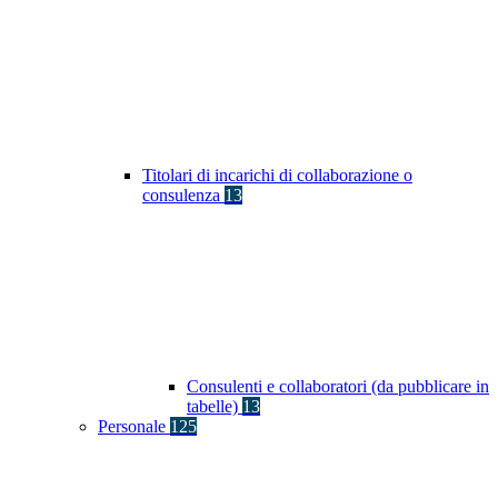
Titolari di incarichi di collaborazione o
consulenza
13
Consulenti e collaboratori (da pubblicare in
tabelle)
13
Personale
125