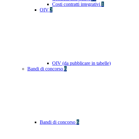
Costi contratti integrativi
1
OIV
2
OIV (da pubblicare in tabelle)
Bandi di concorso
6
Bandi di concorso
6