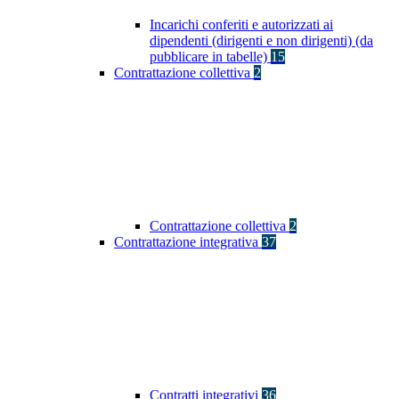
Incarichi conferiti e autorizzati ai
dipendenti (dirigenti e non dirigenti) (da
pubblicare in tabelle)
15
Contrattazione collettiva
2
Contrattazione collettiva
2
Contrattazione integrativa
37
Contratti integrativi
36