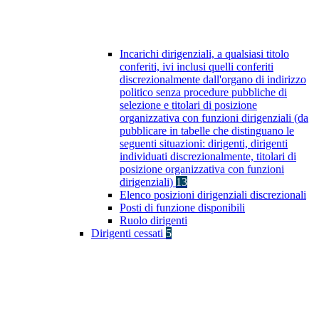
Incarichi dirigenziali, a qualsiasi titolo
conferiti, ivi inclusi quelli conferiti
discrezionalmente dall'organo di indirizzo
politico senza procedure pubbliche di
selezione e titolari di posizione
organizzativa con funzioni dirigenziali (da
pubblicare in tabelle che distinguano le
seguenti situazioni: dirigenti, dirigenti
individuati discrezionalmente, titolari di
posizione organizzativa con funzioni
dirigenziali)
13
Elenco posizioni dirigenziali discrezionali
Posti di funzione disponibili
Ruolo dirigenti
Dirigenti cessati
5