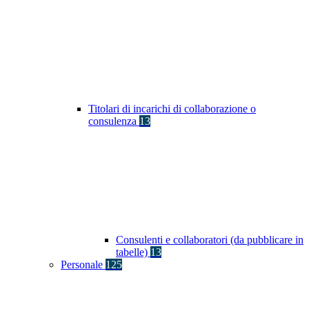
Titolari di incarichi di collaborazione o
consulenza
13
Consulenti e collaboratori (da pubblicare in
tabelle)
13
Personale
125