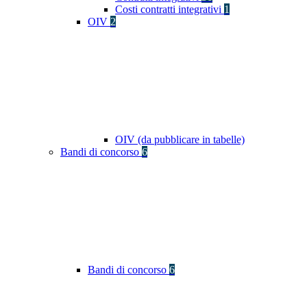
Costi contratti integrativi
1
OIV
2
OIV (da pubblicare in tabelle)
Bandi di concorso
6
Bandi di concorso
6