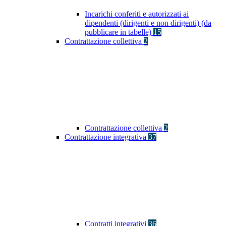
Incarichi conferiti e autorizzati ai
dipendenti (dirigenti e non dirigenti) (da
pubblicare in tabelle)
15
Contrattazione collettiva
2
Contrattazione collettiva
2
Contrattazione integrativa
37
Contratti integrativi
36