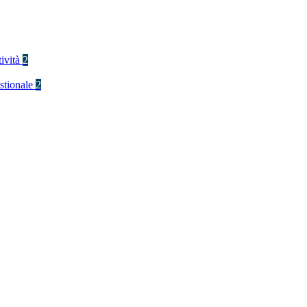
tività
2
stionale
2