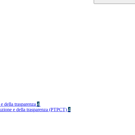
 e della trasparenza
4
rruzione e della trasparenza (PTPCT)
4