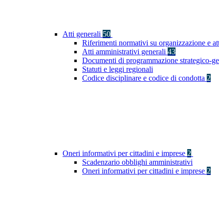
Atti generali
50
Riferimenti normativi su organizzazione e at
Atti amministrativi generali
43
Documenti di programmazione strategico-ge
Statuti e leggi regionali
Codice disciplinare e codice di condotta
2
Oneri informativi per cittadini e imprese
2
Scadenzario obblighi amministrativi
Oneri informativi per cittadini e imprese
2