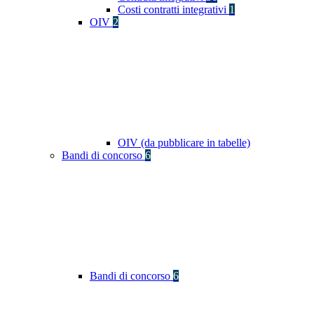
Costi contratti integrativi
1
OIV
2
OIV (da pubblicare in tabelle)
Bandi di concorso
6
Bandi di concorso
6