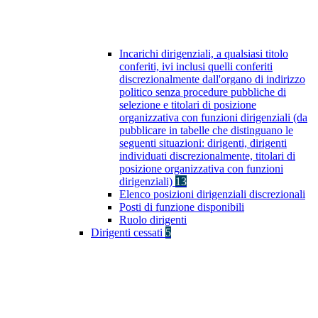
Incarichi dirigenziali, a qualsiasi titolo
conferiti, ivi inclusi quelli conferiti
discrezionalmente dall'organo di indirizzo
politico senza procedure pubbliche di
selezione e titolari di posizione
organizzativa con funzioni dirigenziali (da
pubblicare in tabelle che distinguano le
seguenti situazioni: dirigenti, dirigenti
individuati discrezionalmente, titolari di
posizione organizzativa con funzioni
dirigenziali)
13
Elenco posizioni dirigenziali discrezionali
Posti di funzione disponibili
Ruolo dirigenti
Dirigenti cessati
5