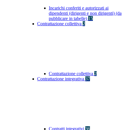
Incarichi conferiti e autorizzati ai
dipendenti (dirigenti e non dirigenti) (da
pubblicare in tabelle)
15
Contrattazione collettiva
2
Contrattazione collettiva
2
Contrattazione integrativa
37
Contratti integrativi
36