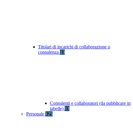
Titolari di incarichi di collaborazione o
consulenza
13
Consulenti e collaboratori (da pubblicare in
tabelle)
13
Personale
125