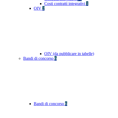
Costi contratti integrativi
1
OIV
2
OIV (da pubblicare in tabelle)
Bandi di concorso
6
Bandi di concorso
6