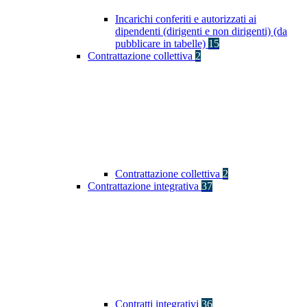
Incarichi conferiti e autorizzati ai
dipendenti (dirigenti e non dirigenti) (da
pubblicare in tabelle)
15
Contrattazione collettiva
2
Contrattazione collettiva
2
Contrattazione integrativa
37
Contratti integrativi
36