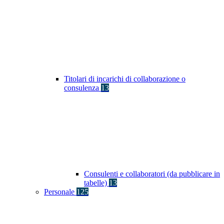
Titolari di incarichi di collaborazione o
consulenza
13
Consulenti e collaboratori (da pubblicare in
tabelle)
13
Personale
125