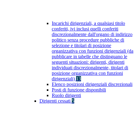
Incarichi dirigenziali, a qualsiasi titolo
conferiti, ivi inclusi quelli conferiti
discrezionalmente dall'organo di indirizzo
politico senza procedure pubbliche di
selezione e titolari di posizione
organizzativa con funzioni dirigenziali (da
pubblicare in tabelle che distinguano le
seguenti situazioni: dirigenti, dirigenti
individuati discrezionalmente, titolari di
posizione organizzativa con funzioni
dirigenziali)
13
Elenco posizioni dirigenziali discrezionali
Posti di funzione disponibili
Ruolo dirigenti
Dirigenti cessati
5