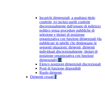
Incarichi dirigenziali, a qualsiasi titolo
conferiti, ivi inclusi quelli conferiti
discrezionalmente dall'organo di indirizzo
politico senza procedure pubbliche di
selezione e titolari di posizione
organizzativa con funzioni dirigenziali (da
pubblicare in tabelle che distinguano le
seguenti situazioni: dirigenti, dirigenti
individuati discrezionalmente, titolari di
posizione organizzativa con funzioni
dirigenziali)
13
Elenco posizioni dirigenziali discrezionali
Posti di funzione disponibili
Ruolo dirigenti
Dirigenti cessati
5