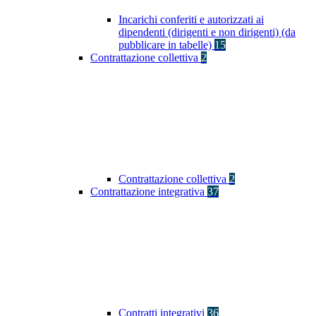
Incarichi conferiti e autorizzati ai
dipendenti (dirigenti e non dirigenti) (da
pubblicare in tabelle)
15
Contrattazione collettiva
2
Contrattazione collettiva
2
Contrattazione integrativa
37
Contratti integrativi
36