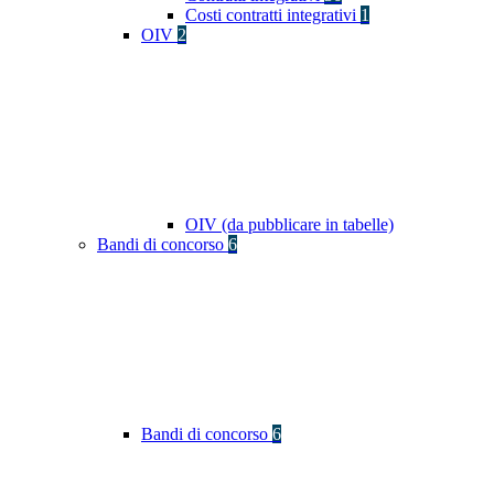
Costi contratti integrativi
1
OIV
2
OIV (da pubblicare in tabelle)
Bandi di concorso
6
Bandi di concorso
6