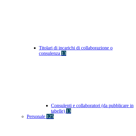
Titolari di incarichi di collaborazione o
consulenza
13
Consulenti e collaboratori (da pubblicare in
tabelle)
13
Personale
125