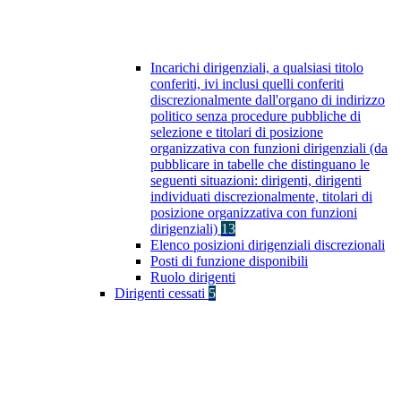
Incarichi dirigenziali, a qualsiasi titolo
conferiti, ivi inclusi quelli conferiti
discrezionalmente dall'organo di indirizzo
politico senza procedure pubbliche di
selezione e titolari di posizione
organizzativa con funzioni dirigenziali (da
pubblicare in tabelle che distinguano le
seguenti situazioni: dirigenti, dirigenti
individuati discrezionalmente, titolari di
posizione organizzativa con funzioni
dirigenziali)
13
Elenco posizioni dirigenziali discrezionali
Posti di funzione disponibili
Ruolo dirigenti
Dirigenti cessati
5