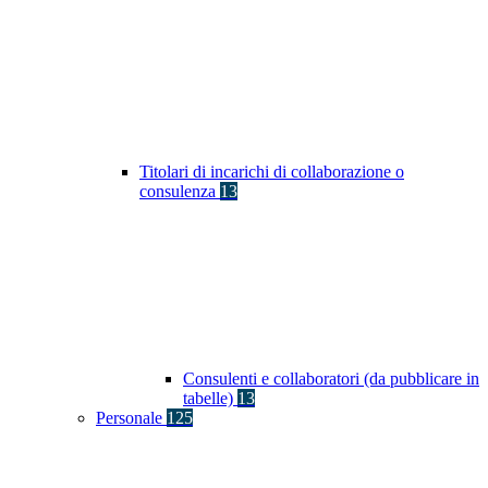
Titolari di incarichi di collaborazione o
consulenza
13
Consulenti e collaboratori (da pubblicare in
tabelle)
13
Personale
125