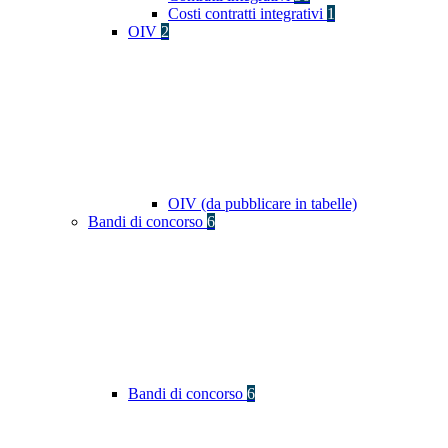
Costi contratti integrativi
1
OIV
2
OIV (da pubblicare in tabelle)
Bandi di concorso
6
Bandi di concorso
6