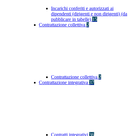
Incarichi conferiti e autorizzati ai
dipendenti (dirigenti e non dirigenti) (da
pubblicare in tabelle)
15
Contrattazione collettiva
2
Contrattazione collettiva
2
Contrattazione integrativa
37
Contratti integrativi
36