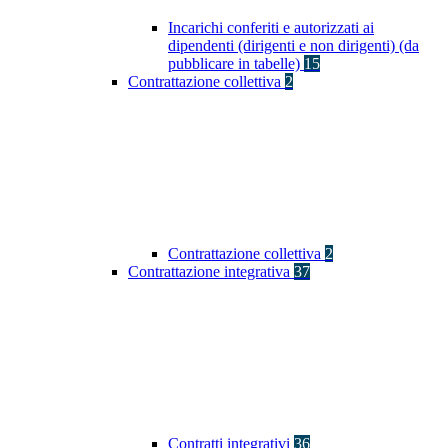
Incarichi conferiti e autorizzati ai
dipendenti (dirigenti e non dirigenti) (da
pubblicare in tabelle)
15
Contrattazione collettiva
2
Contrattazione collettiva
2
Contrattazione integrativa
37
Contratti integrativi
36