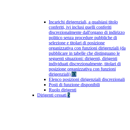
Incarichi dirigenziali, a qualsiasi titolo
conferiti, ivi inclusi quelli conferiti
discrezionalmente dall'organo di indirizzo
politico senza procedure pubbliche di
selezione e titolari di posizione
organizzativa con funzioni dirigenziali (da
pubblicare in tabelle che distinguano le
seguenti situazioni: dirigenti, dirigenti
individuati discrezionalmente, titolari di
posizione organizzativa con funzioni
dirigenziali)
13
Elenco posizioni dirigenziali discrezionali
Posti di funzione disponibili
Ruolo dirigenti
Dirigenti cessati
5