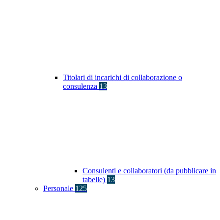
Titolari di incarichi di collaborazione o
consulenza
13
Consulenti e collaboratori (da pubblicare in
tabelle)
13
Personale
125