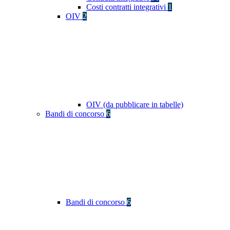
Costi contratti integrativi
1
OIV
2
OIV (da pubblicare in tabelle)
Bandi di concorso
6
Bandi di concorso
6