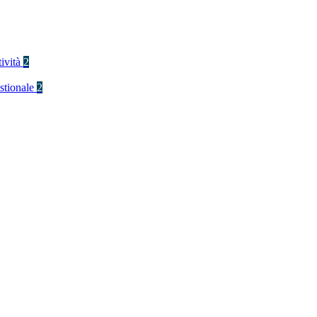
tività
2
stionale
2