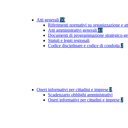
Atti generali
50
Riferimenti normativi su organizzazione e at
Atti amministrativi generali
43
Documenti di programmazione strategico-ge
Statuti e leggi regionali
Codice disciplinare e codice di condotta
2
Oneri informativi per cittadini e imprese
2
Scadenzario obblighi amministrativi
Oneri informativi per cittadini e imprese
2