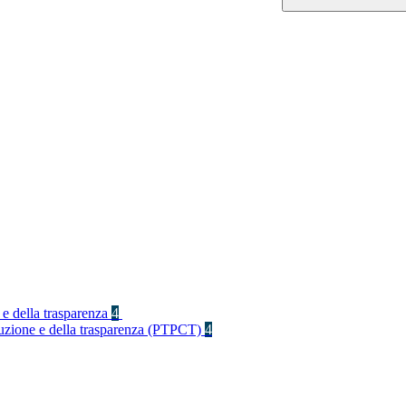
 e della trasparenza
4
rruzione e della trasparenza (PTPCT)
4