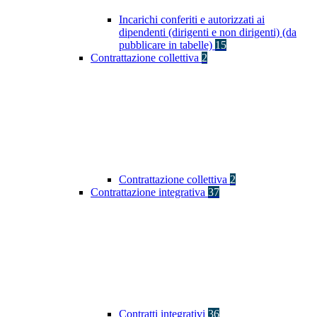
Incarichi conferiti e autorizzati ai
dipendenti (dirigenti e non dirigenti) (da
pubblicare in tabelle)
15
Contrattazione collettiva
2
Contrattazione collettiva
2
Contrattazione integrativa
37
Contratti integrativi
36