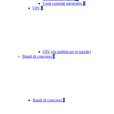
Costi contratti integrativi
1
OIV
2
OIV (da pubblicare in tabelle)
Bandi di concorso
6
Bandi di concorso
6