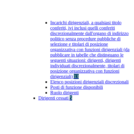
Incarichi dirigenziali, a qualsiasi titolo
conferiti, ivi inclusi quelli conferiti
discrezionalmente dall'organo di indirizzo
politico senza procedure pubbliche di
selezione e titolari di posizione
organizzativa con funzioni dirigenziali (da
pubblicare in tabelle che distinguano le
seguenti situazioni: dirigenti, dirigenti
individuati discrezionalmente, titolari di
posizione organizzativa con funzioni
dirigenziali)
13
Elenco posizioni dirigenziali discrezionali
Posti di funzione disponibili
Ruolo dirigenti
Dirigenti cessati
5