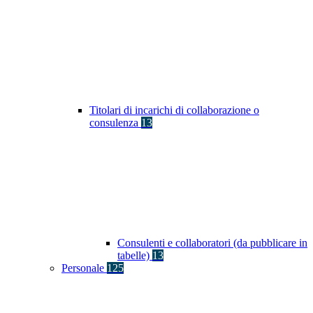
Titolari di incarichi di collaborazione o
consulenza
13
Consulenti e collaboratori (da pubblicare in
tabelle)
13
Personale
125