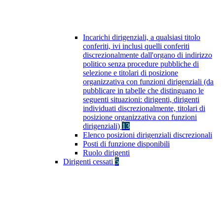
Incarichi dirigenziali, a qualsiasi titolo
conferiti, ivi inclusi quelli conferiti
discrezionalmente dall'organo di indirizzo
politico senza procedure pubbliche di
selezione e titolari di posizione
organizzativa con funzioni dirigenziali (da
pubblicare in tabelle che distinguano le
seguenti situazioni: dirigenti, dirigenti
individuati discrezionalmente, titolari di
posizione organizzativa con funzioni
dirigenziali)
13
Elenco posizioni dirigenziali discrezionali
Posti di funzione disponibili
Ruolo dirigenti
Dirigenti cessati
5