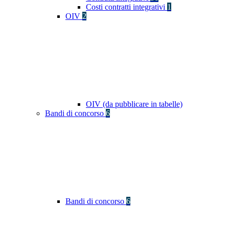
Costi contratti integrativi
1
OIV
2
OIV (da pubblicare in tabelle)
Bandi di concorso
6
Bandi di concorso
6