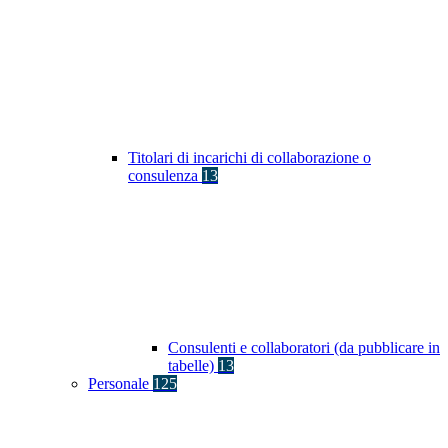
Titolari di incarichi di collaborazione o
consulenza
13
Consulenti e collaboratori (da pubblicare in
tabelle)
13
Personale
125