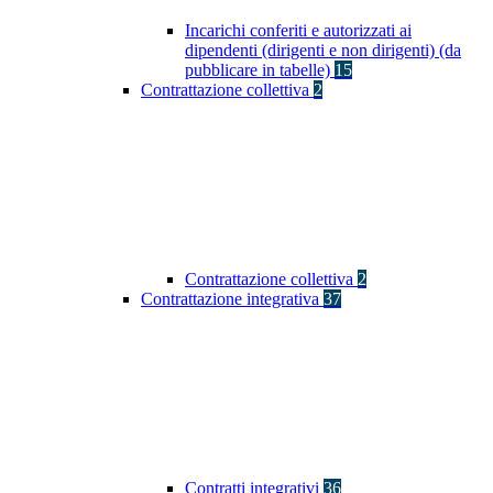
Incarichi conferiti e autorizzati ai
dipendenti (dirigenti e non dirigenti) (da
pubblicare in tabelle)
15
Contrattazione collettiva
2
Contrattazione collettiva
2
Contrattazione integrativa
37
Contratti integrativi
36