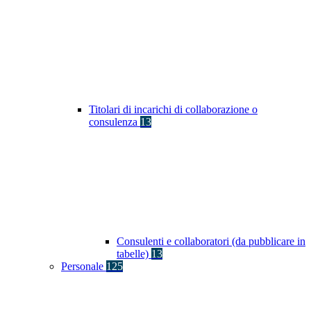
Titolari di incarichi di collaborazione o
consulenza
13
Consulenti e collaboratori (da pubblicare in
tabelle)
13
Personale
125