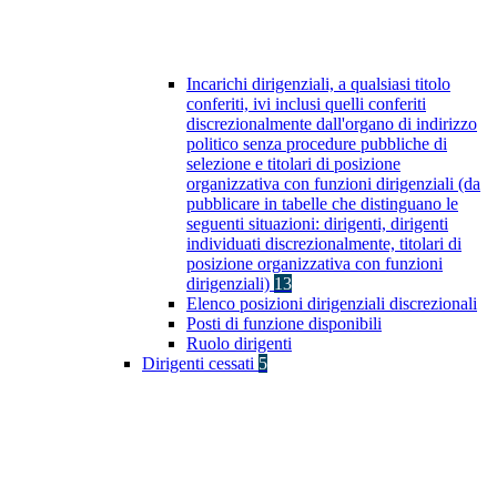
Incarichi dirigenziali, a qualsiasi titolo
conferiti, ivi inclusi quelli conferiti
discrezionalmente dall'organo di indirizzo
politico senza procedure pubbliche di
selezione e titolari di posizione
organizzativa con funzioni dirigenziali (da
pubblicare in tabelle che distinguano le
seguenti situazioni: dirigenti, dirigenti
individuati discrezionalmente, titolari di
posizione organizzativa con funzioni
dirigenziali)
13
Elenco posizioni dirigenziali discrezionali
Posti di funzione disponibili
Ruolo dirigenti
Dirigenti cessati
5