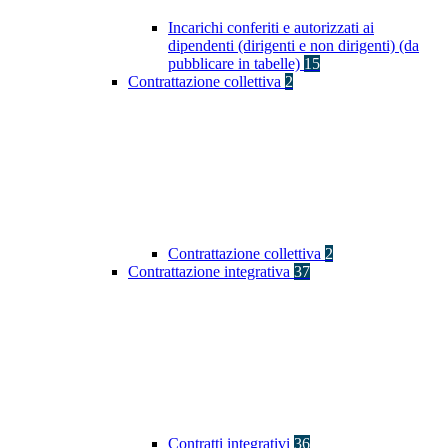
Incarichi conferiti e autorizzati ai
dipendenti (dirigenti e non dirigenti) (da
pubblicare in tabelle)
15
Contrattazione collettiva
2
Contrattazione collettiva
2
Contrattazione integrativa
37
Contratti integrativi
36