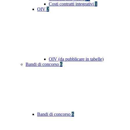
Costi contratti integrativi
1
OIV
2
OIV (da pubblicare in tabelle)
Bandi di concorso
6
Bandi di concorso
6