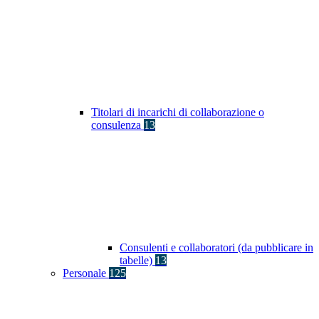
Titolari di incarichi di collaborazione o
consulenza
13
Consulenti e collaboratori (da pubblicare in
tabelle)
13
Personale
125