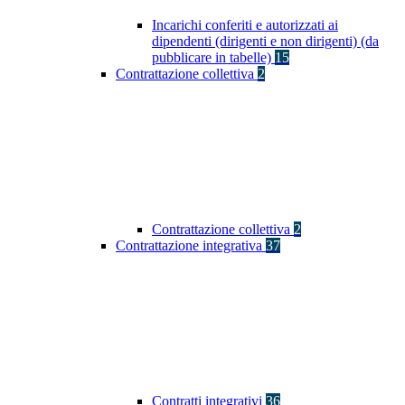
Incarichi conferiti e autorizzati ai
dipendenti (dirigenti e non dirigenti) (da
pubblicare in tabelle)
15
Contrattazione collettiva
2
Contrattazione collettiva
2
Contrattazione integrativa
37
Contratti integrativi
36