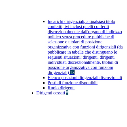
Incarichi dirigenziali, a qualsiasi titolo
conferiti, ivi inclusi quelli conferiti
discrezionalmente dall'organo di indirizzo
politico senza procedure pubbliche di
selezione e titolari di posizione
organizzativa con funzioni dirigenziali (da
pubblicare in tabelle che distinguano le
seguenti situazioni: dirigenti, dirigenti
individuati discrezionalmente, titolari di
posizione organizzativa con funzioni
dirigenziali)
13
Elenco posizioni dirigenziali discrezionali
Posti di funzione disponibili
Ruolo dirigenti
Dirigenti cessati
5