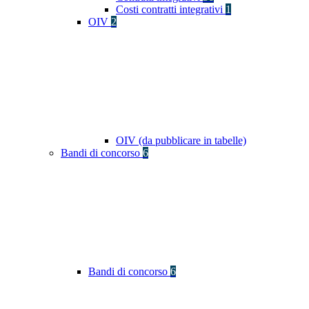
Costi contratti integrativi
1
OIV
2
OIV (da pubblicare in tabelle)
Bandi di concorso
6
Bandi di concorso
6