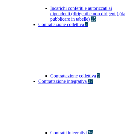
Incarichi conferiti e autorizzati ai
dipendenti (dirigenti e non dirigenti) (da
pubblicare in tabelle)
15
Contrattazione collettiva
2
Contrattazione collettiva
2
Contrattazione integrativa
37
Contratti integrativi
36