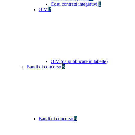
Costi contratti integrativi
1
OIV
2
OIV (da pubblicare in tabelle)
Bandi di concorso
6
Bandi di concorso
6