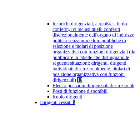
Incarichi dirigenziali, a qualsiasi titolo
conferiti, ivi inclusi quelli conferiti
discrezionalmente dall'organo di indirizzo
politico senza procedure pubbliche di
selezione e titolari di posizione
organizzativa con funzioni dirigenziali (da
pubblicare in tabelle che distinguano le
seguenti situazioni: dirigenti, dirigenti
individuati discrezionalmente, titolari di
posizione organizzativa con funzioni
dirigenziali)
13
Elenco posizioni dirigenziali discrezionali
Posti di funzione disponibili
Ruolo dirigenti
Dirigenti cessati
5