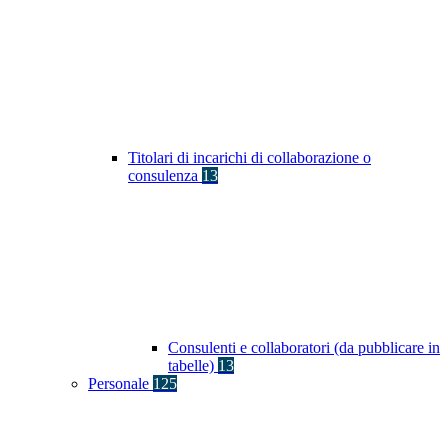
Titolari di incarichi di collaborazione o
consulenza
13
Consulenti e collaboratori (da pubblicare in
tabelle)
13
Personale
125