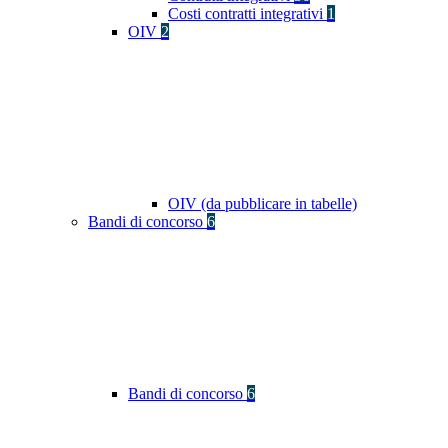
Costi contratti integrativi
1
OIV
2
OIV (da pubblicare in tabelle)
Bandi di concorso
6
Bandi di concorso
6