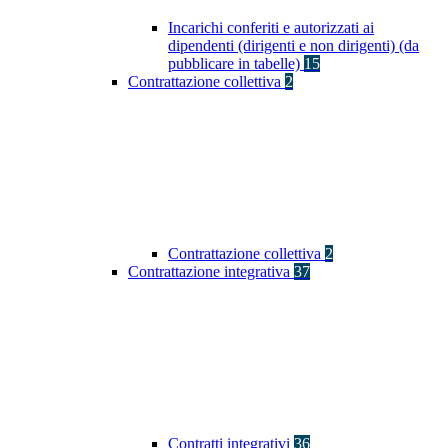
Incarichi conferiti e autorizzati ai
dipendenti (dirigenti e non dirigenti) (da
pubblicare in tabelle)
15
Contrattazione collettiva
2
Contrattazione collettiva
2
Contrattazione integrativa
37
Contratti integrativi
36