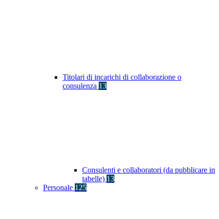
Titolari di incarichi di collaborazione o
consulenza
13
Consulenti e collaboratori (da pubblicare in
tabelle)
13
Personale
125