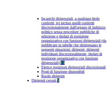
Incarichi dirigenziali, a qualsiasi titolo
conferiti, ivi inclusi quelli conferiti
discrezionalmente dall'organo di indirizzo
politico senza procedure pubbliche di
selezione e titolari di posizione
organizzativa con funzioni dirigenziali (da
pubblicare in tabelle che distinguano le
seguenti situazioni: dirigenti, dirigenti
individuati discrezionalmente, titolari di
posizione organizzativa con funzioni
dirigenziali)
13
Elenco posizioni dirigenziali discrezionali
Posti di funzione disponibili
Ruolo dirigenti
Dirigenti cessati
5