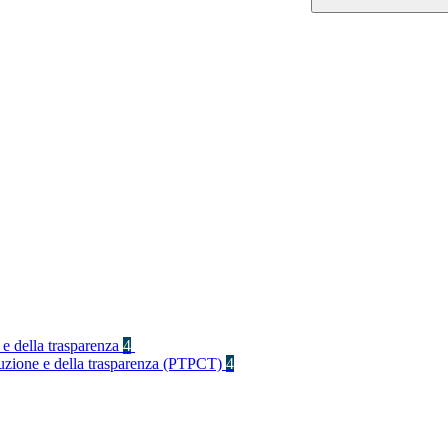
 e della trasparenza
4
rruzione e della trasparenza (PTPCT)
4