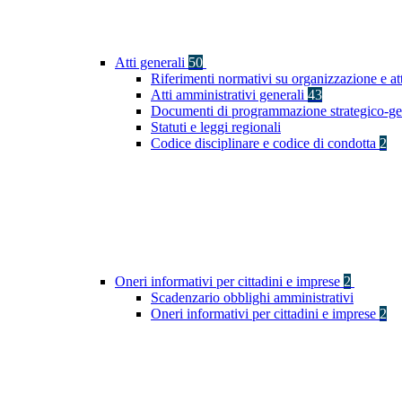
Atti generali
50
Riferimenti normativi su organizzazione e at
Atti amministrativi generali
43
Documenti di programmazione strategico-ge
Statuti e leggi regionali
Codice disciplinare e codice di condotta
2
Oneri informativi per cittadini e imprese
2
Scadenzario obblighi amministrativi
Oneri informativi per cittadini e imprese
2