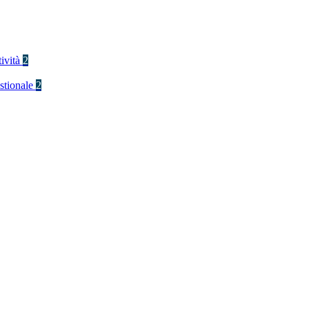
tività
2
stionale
2