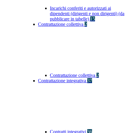
Incarichi conferiti e autorizzati ai
dipendenti (dirigenti e non dirigenti) (da
pubblicare in tabelle)
15
Contrattazione collettiva
2
Contrattazione collettiva
2
Contrattazione integrativa
37
Contratti integrativi
36