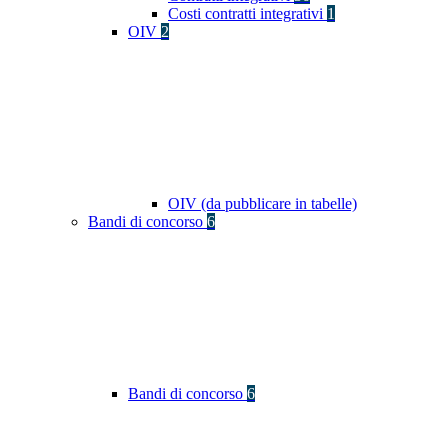
Costi contratti integrativi
1
OIV
2
OIV (da pubblicare in tabelle)
Bandi di concorso
6
Bandi di concorso
6