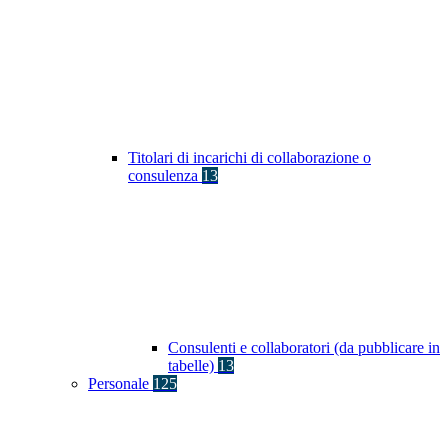
Titolari di incarichi di collaborazione o
consulenza
13
Consulenti e collaboratori (da pubblicare in
tabelle)
13
Personale
125