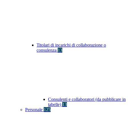
Titolari di incarichi di collaborazione o
consulenza
13
Consulenti e collaboratori (da pubblicare in
tabelle)
13
Personale
125