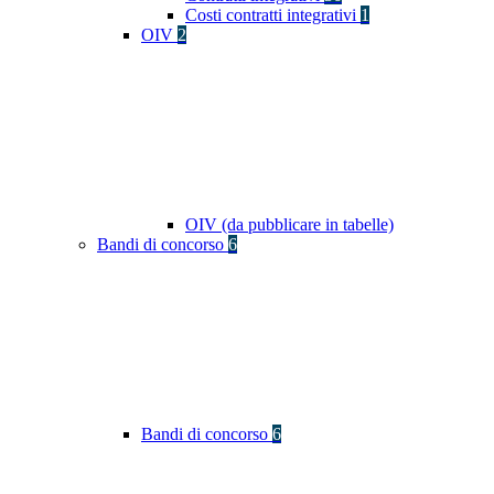
Costi contratti integrativi
1
OIV
2
OIV (da pubblicare in tabelle)
Bandi di concorso
6
Bandi di concorso
6