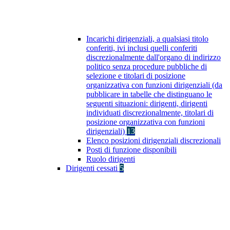
Incarichi dirigenziali, a qualsiasi titolo
conferiti, ivi inclusi quelli conferiti
discrezionalmente dall'organo di indirizzo
politico senza procedure pubbliche di
selezione e titolari di posizione
organizzativa con funzioni dirigenziali (da
pubblicare in tabelle che distinguano le
seguenti situazioni: dirigenti, dirigenti
individuati discrezionalmente, titolari di
posizione organizzativa con funzioni
dirigenziali)
13
Elenco posizioni dirigenziali discrezionali
Posti di funzione disponibili
Ruolo dirigenti
Dirigenti cessati
5