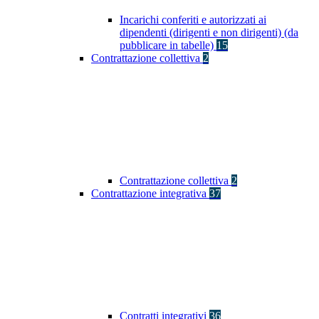
Incarichi conferiti e autorizzati ai
dipendenti (dirigenti e non dirigenti) (da
pubblicare in tabelle)
15
Contrattazione collettiva
2
Contrattazione collettiva
2
Contrattazione integrativa
37
Contratti integrativi
36