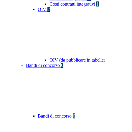
Costi contratti integrativi
1
OIV
2
OIV (da pubblicare in tabelle)
Bandi di concorso
6
Bandi di concorso
6