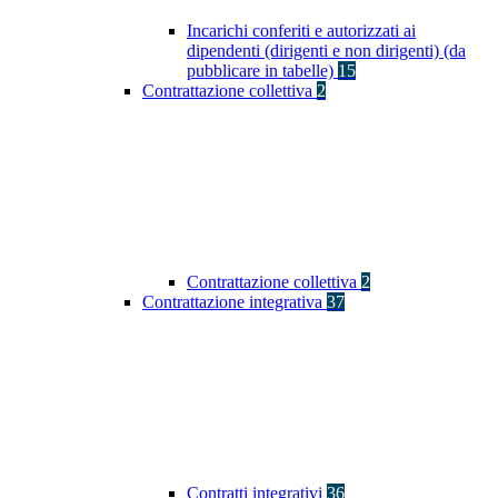
Incarichi conferiti e autorizzati ai
dipendenti (dirigenti e non dirigenti) (da
pubblicare in tabelle)
15
Contrattazione collettiva
2
Contrattazione collettiva
2
Contrattazione integrativa
37
Contratti integrativi
36