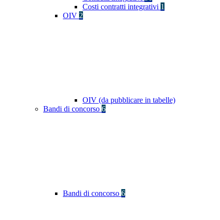
Costi contratti integrativi
1
OIV
2
OIV (da pubblicare in tabelle)
Bandi di concorso
6
Bandi di concorso
6