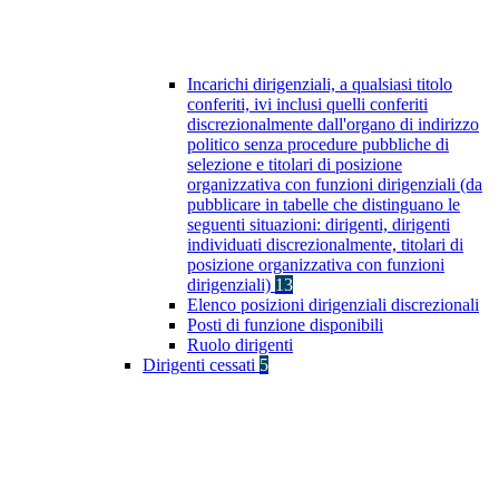
Incarichi dirigenziali, a qualsiasi titolo
conferiti, ivi inclusi quelli conferiti
discrezionalmente dall'organo di indirizzo
politico senza procedure pubbliche di
selezione e titolari di posizione
organizzativa con funzioni dirigenziali (da
pubblicare in tabelle che distinguano le
seguenti situazioni: dirigenti, dirigenti
individuati discrezionalmente, titolari di
posizione organizzativa con funzioni
dirigenziali)
13
Elenco posizioni dirigenziali discrezionali
Posti di funzione disponibili
Ruolo dirigenti
Dirigenti cessati
5