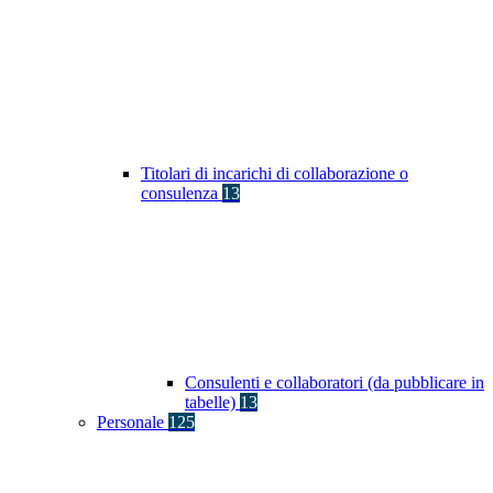
Titolari di incarichi di collaborazione o
consulenza
13
Consulenti e collaboratori (da pubblicare in
tabelle)
13
Personale
125