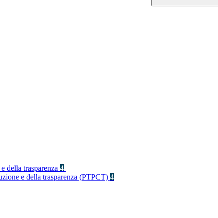
 e della trasparenza
4
rruzione e della trasparenza (PTPCT)
4