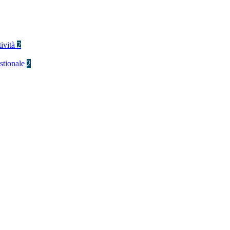
tività
2
stionale
2