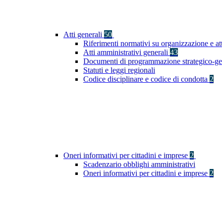
Atti generali
50
Riferimenti normativi su organizzazione e at
Atti amministrativi generali
43
Documenti di programmazione strategico-ge
Statuti e leggi regionali
Codice disciplinare e codice di condotta
2
Oneri informativi per cittadini e imprese
2
Scadenzario obblighi amministrativi
Oneri informativi per cittadini e imprese
2