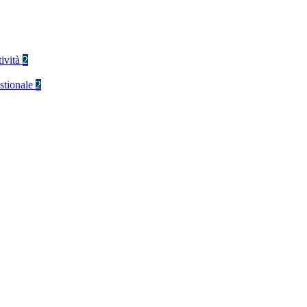
tività
2
stionale
2