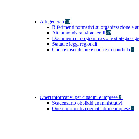
Atti generali
50
Riferimenti normativi su organizzazione e at
Atti amministrativi generali
43
Documenti di programmazione strategico-ge
Statuti e leggi regionali
Codice disciplinare e codice di condotta
2
Oneri informativi per cittadini e imprese
2
Scadenzario obblighi amministrativi
Oneri informativi per cittadini e imprese
2