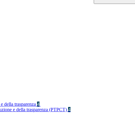
 e della trasparenza
4
rruzione e della trasparenza (PTPCT)
4