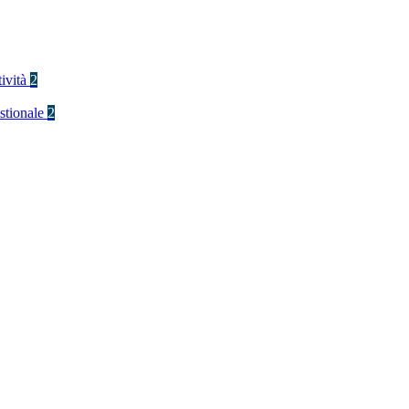
tività
2
stionale
2