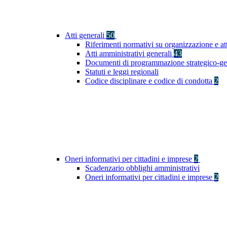
Atti generali
50
Riferimenti normativi su organizzazione e at
Atti amministrativi generali
43
Documenti di programmazione strategico-ge
Statuti e leggi regionali
Codice disciplinare e codice di condotta
2
Oneri informativi per cittadini e imprese
2
Scadenzario obblighi amministrativi
Oneri informativi per cittadini e imprese
2