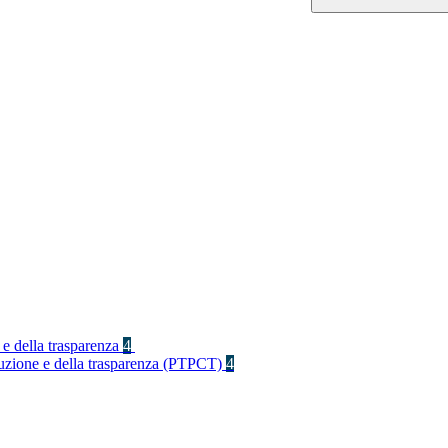
 e della trasparenza
4
rruzione e della trasparenza (PTPCT)
4