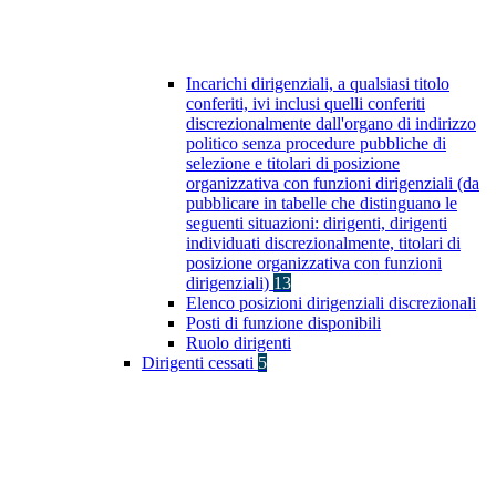
Incarichi dirigenziali, a qualsiasi titolo
conferiti, ivi inclusi quelli conferiti
discrezionalmente dall'organo di indirizzo
politico senza procedure pubbliche di
selezione e titolari di posizione
organizzativa con funzioni dirigenziali (da
pubblicare in tabelle che distinguano le
seguenti situazioni: dirigenti, dirigenti
individuati discrezionalmente, titolari di
posizione organizzativa con funzioni
dirigenziali)
13
Elenco posizioni dirigenziali discrezionali
Posti di funzione disponibili
Ruolo dirigenti
Dirigenti cessati
5