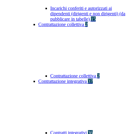
Incarichi conferiti e autorizzati ai
dipendenti (dirigenti e non dirigenti) (da
pubblicare in tabelle)
15
Contrattazione collettiva
2
Contrattazione collettiva
2
Contrattazione integrativa
37
Contratti integrativi
36