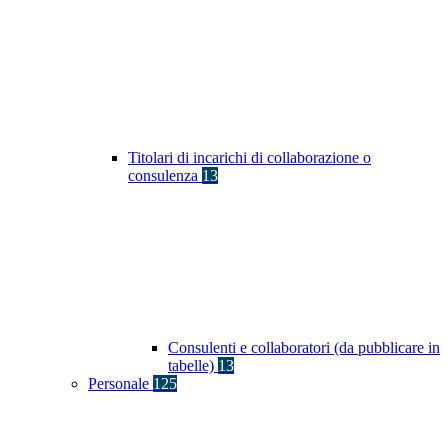
Titolari di incarichi di collaborazione o
consulenza
13
Consulenti e collaboratori (da pubblicare in
tabelle)
13
Personale
125