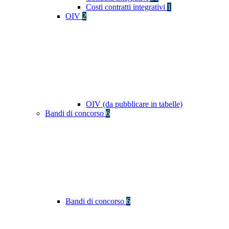
Costi contratti integrativi
1
OIV
2
OIV (da pubblicare in tabelle)
Bandi di concorso
6
Bandi di concorso
6