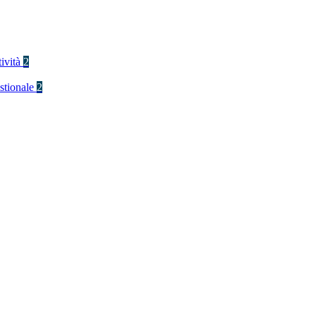
tività
2
stionale
2