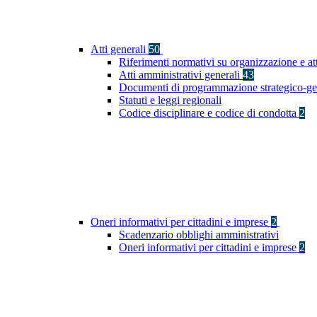
Atti generali
50
Riferimenti normativi su organizzazione e at
Atti amministrativi generali
43
Documenti di programmazione strategico-ge
Statuti e leggi regionali
Codice disciplinare e codice di condotta
2
Oneri informativi per cittadini e imprese
2
Scadenzario obblighi amministrativi
Oneri informativi per cittadini e imprese
2