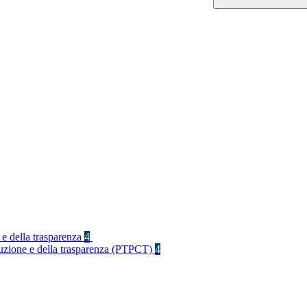
 e della trasparenza
4
rruzione e della trasparenza (PTPCT)
4