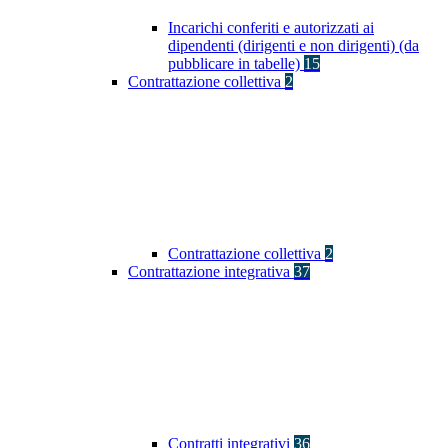
Incarichi conferiti e autorizzati ai
dipendenti (dirigenti e non dirigenti) (da
pubblicare in tabelle)
15
Contrattazione collettiva
2
Contrattazione collettiva
2
Contrattazione integrativa
37
Contratti integrativi
36