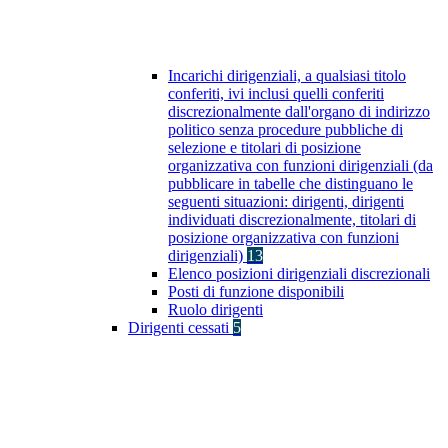
Incarichi dirigenziali, a qualsiasi titolo
conferiti, ivi inclusi quelli conferiti
discrezionalmente dall'organo di indirizzo
politico senza procedure pubbliche di
selezione e titolari di posizione
organizzativa con funzioni dirigenziali (da
pubblicare in tabelle che distinguano le
seguenti situazioni: dirigenti, dirigenti
individuati discrezionalmente, titolari di
posizione organizzativa con funzioni
dirigenziali)
13
Elenco posizioni dirigenziali discrezionali
Posti di funzione disponibili
Ruolo dirigenti
Dirigenti cessati
5