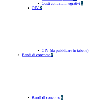
Costi contratti integrativi
1
OIV
2
OIV (da pubblicare in tabelle)
Bandi di concorso
6
Bandi di concorso
6