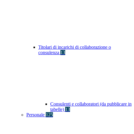
Titolari di incarichi di collaborazione o
consulenza
13
Consulenti e collaboratori (da pubblicare in
tabelle)
13
Personale
125