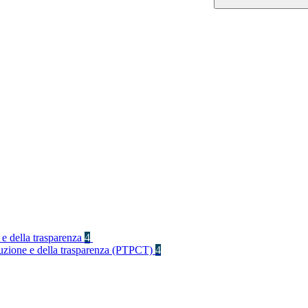
 e della trasparenza
4
rruzione e della trasparenza (PTPCT)
4