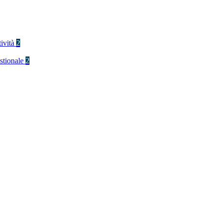
tività
2
stionale
2