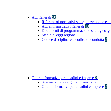
Atti generali
50
Riferimenti normativi su organizzazione e at
Atti amministrativi generali
43
Documenti di programmazione strategico-ge
Statuti e leggi regionali
Codice disciplinare e codice di condotta
2
Oneri informativi per cittadini e imprese
2
Scadenzario obblighi amministrativi
Oneri informativi per cittadini e imprese
2