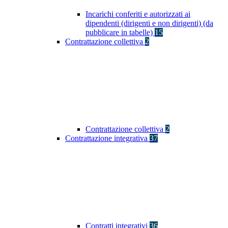
Incarichi conferiti e autorizzati ai
dipendenti (dirigenti e non dirigenti) (da
pubblicare in tabelle)
15
Contrattazione collettiva
2
Contrattazione collettiva
2
Contrattazione integrativa
37
Contratti integrativi
36