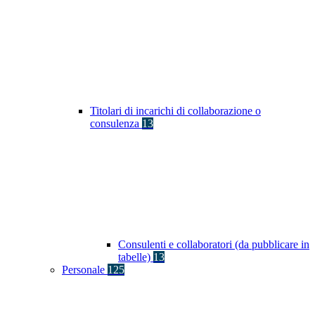
Titolari di incarichi di collaborazione o
consulenza
13
Consulenti e collaboratori (da pubblicare in
tabelle)
13
Personale
125