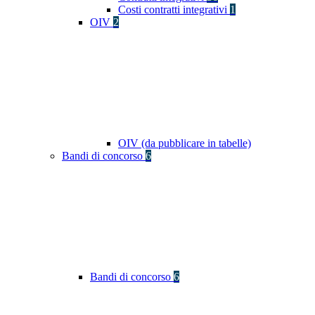
Costi contratti integrativi
1
OIV
2
OIV (da pubblicare in tabelle)
Bandi di concorso
6
Bandi di concorso
6