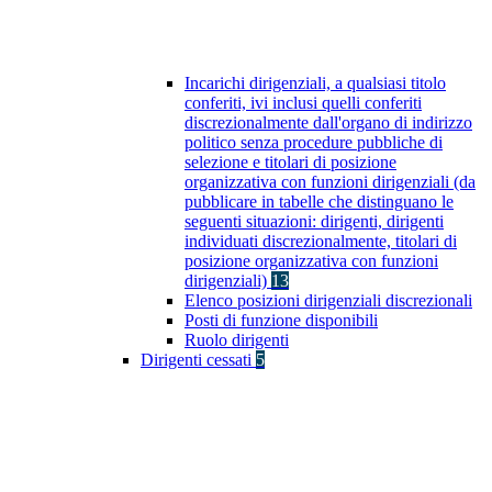
Incarichi dirigenziali, a qualsiasi titolo
conferiti, ivi inclusi quelli conferiti
discrezionalmente dall'organo di indirizzo
politico senza procedure pubbliche di
selezione e titolari di posizione
organizzativa con funzioni dirigenziali (da
pubblicare in tabelle che distinguano le
seguenti situazioni: dirigenti, dirigenti
individuati discrezionalmente, titolari di
posizione organizzativa con funzioni
dirigenziali)
13
Elenco posizioni dirigenziali discrezionali
Posti di funzione disponibili
Ruolo dirigenti
Dirigenti cessati
5