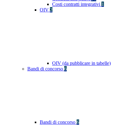
Costi contratti integrativi
1
OIV
2
OIV (da pubblicare in tabelle)
Bandi di concorso
6
Bandi di concorso
6