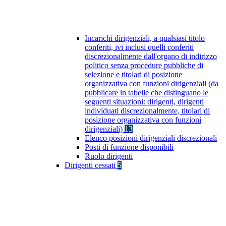
Incarichi dirigenziali, a qualsiasi titolo
conferiti, ivi inclusi quelli conferiti
discrezionalmente dall'organo di indirizzo
politico senza procedure pubbliche di
selezione e titolari di posizione
organizzativa con funzioni dirigenziali (da
pubblicare in tabelle che distinguano le
seguenti situazioni: dirigenti, dirigenti
individuati discrezionalmente, titolari di
posizione organizzativa con funzioni
dirigenziali)
13
Elenco posizioni dirigenziali discrezionali
Posti di funzione disponibili
Ruolo dirigenti
Dirigenti cessati
5