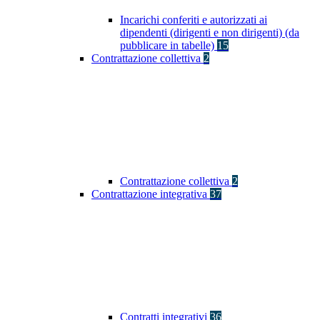
Incarichi conferiti e autorizzati ai
dipendenti (dirigenti e non dirigenti) (da
pubblicare in tabelle)
15
Contrattazione collettiva
2
Contrattazione collettiva
2
Contrattazione integrativa
37
Contratti integrativi
36