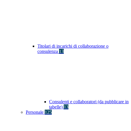
Titolari di incarichi di collaborazione o
consulenza
13
Consulenti e collaboratori (da pubblicare in
tabelle)
13
Personale
125