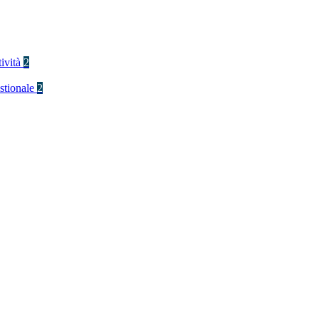
tività
2
stionale
2