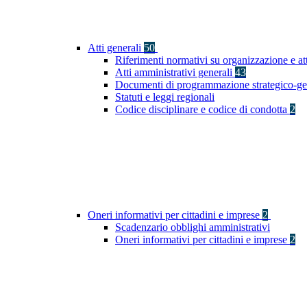
Atti generali
50
Riferimenti normativi su organizzazione e at
Atti amministrativi generali
43
Documenti di programmazione strategico-ge
Statuti e leggi regionali
Codice disciplinare e codice di condotta
2
Oneri informativi per cittadini e imprese
2
Scadenzario obblighi amministrativi
Oneri informativi per cittadini e imprese
2