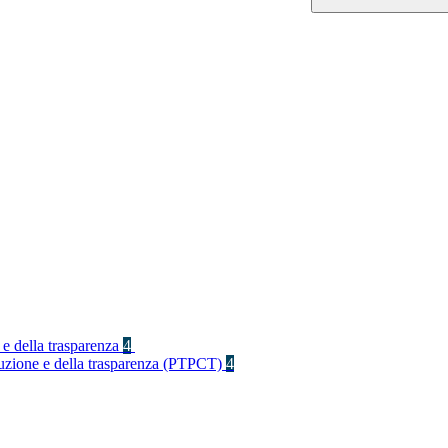
 e della trasparenza
4
rruzione e della trasparenza (PTPCT)
4